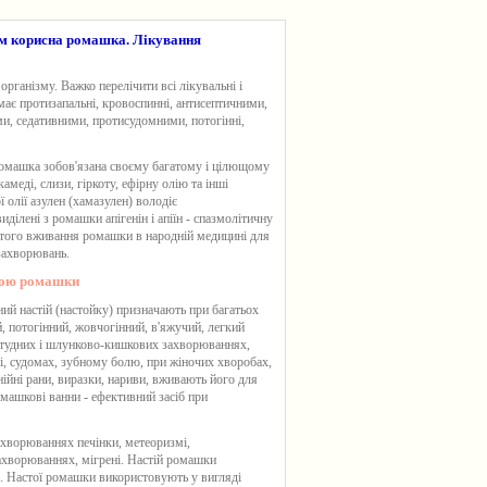
им корисна ромашка. Лікування
рганізму. Важко перелічити всі лікувальні і
ає протизапальні, кровоспинні, антисептичними,
и, седативними, протисудомними, потогінні,
омашка зобов'язана своєму багатому і цілющому
амеді, слизи, гіркоту, ефірну олію та інші
 олії азулен (хамазулен) володіє
ділені з ромашки апігенін і апіїн - спазмолітичну
стого вживання ромашки в народній медицині для
захворювань.
тою ромашки
дний настій (настойку) призначають при багатьох
, потогінний, жовчогінний, в'яжучий, легкий
остудних і шлунково-кишкових захворюваннях,
ні, судомах, зубному болю, при жіночих хворобах,
йні рани, виразки, нариви, вживають його для
омашкові ванни - ефективний засіб при
захворюваннях печінки, метеоризмі,
захворюваннях, мігрені. Настій ромашки
а. Настої ромашки використовують у вигляді