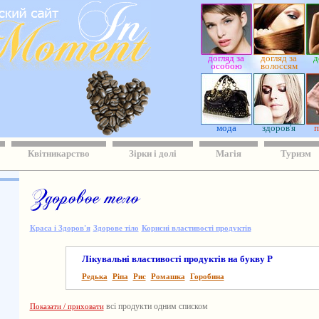
догляд за
догляд за
д
особою
волоссям
мода
здоров'я
п
Квітникарство
Зірки і долі
Магія
Туризм
Краса і Здоров'я
Здорове тіло
Корисні властивості продуктів
Лікувальні властивості продуктів на букву Р
Редька
Ріпа
Рис
Ромашка
Горобина
всі продукти одним списком
Показати / приховати