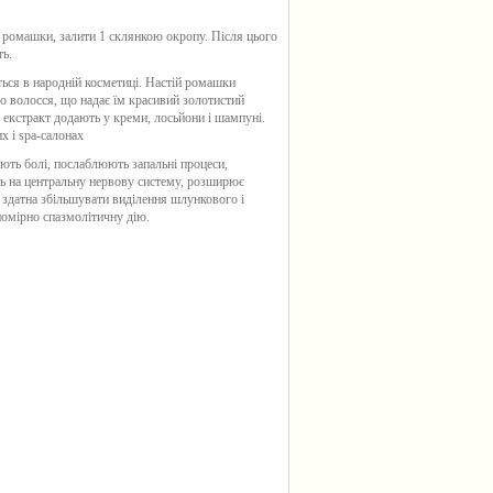
в ромашки, залити 1 склянкою окропу. Після цього
ь.
ься в народній косметиці. Настій ромашки
о волосся, що надає їм красивий золотистий
екстракт додають у креми, лосьйони і шампуні.
 і spa-салонах
ють болі, послаблюють запальні процеси,
 на центральну нервову систему, розширює
здатна збільшувати виділення шлункового і
помірно спазмолітичну дію.