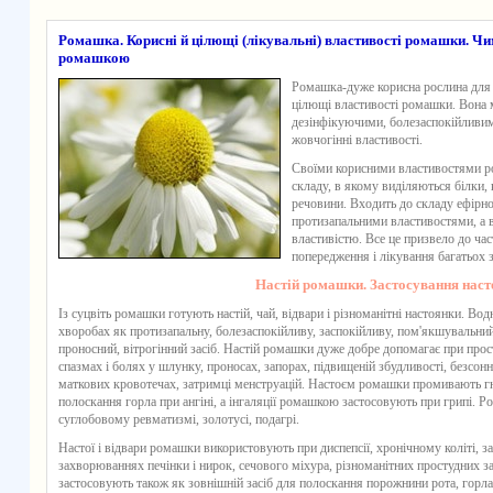
Ромашка. Корисні й цілющі (лікувальні) властивості ромашки. Ч
ромашкою
Ромашка-дуже корисна рослина для о
цілющі властивості ромашки. Вона м
дезінфікуючими, болезаспокійливим
жовчогінні властивості.
Своїми корисними властивостями р
складу, в якому виділяються білки, к
речовини. Входить до складу ефірної
протизапальними властивостями, а ви
властивістю. Все це призвело до ча
попередження і лікування багатьох 
Настій ромашки. Застосування нас
Із суцвіть ромашки готують настій, чай, відвари і різноманітні настоянки. Во
хворобах як протизапальну, болезаспокійливу, заспокійливу, пом'якшувальний
проносний, вітрогінний засіб. Настій ромашки дуже добре допомагає при пр
спазмах і болях у шлунку, проносах, запорах, підвищеній збудливості, безсон
маткових кровотечах, затримці менструацій. Настоєм ромашки промивають гні
полоскання горла при ангіні, а інгаляції ромашкою застосовують при грипі. Р
суглобовому ревматизмі, золотусі, подагрі.
Настої і відвари ромашки використовують при диспепсії, хронічному коліті, 
захворюваннях печінки і нирок, сечового міхура, різноманітних простудних 
застосовують також як зовнішній засіб для полоскання порожнини рота, горл