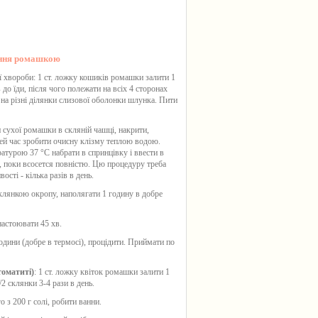
ання ромашкою
 хвороби: 1 ст. ложку кошиків ромашки залити 1
 до їди, після чого полежати на всіх 4 сторонах
 на різні ділянки слизової оболонки шлунка. Пити
ки сухої ромашки в скляній чашці, накрити,
ей час зробити очисну клізму теплою водою.
турою 37 °С набрати в спринцівку і ввести в
ти, поки всосется повністю. Цю процедуру треба
сті - кілька разів в день.
склянкою окропу, наполягати 1 годину в добре
настоювати 45 хв.
одини (добре в термосі), процідити. Приймати по
томатиті)
: 1 ст. ложку квіток ромашки залити 1
2 склянки 3-4 рази в день.
о з 200 г солі, робити ванни.