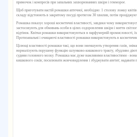
примочок і компресів при запальних захворюваннях шкіри і гемморое.
Щоб приготувати настій ромашки аптечної, необхідно: 1 столову ложку квіті
складу відстоюють в закритому посуді протягом 30 хвилин, потім проціджуют
Ромашка показує хороші косметичні властивості, завдяки чому використовуєт
застосовують для обмивань особи в цілях оздоровлення шкіри і миття світлог
відтінок. Квітки ромашки використовуються в парфумерній промисловості, їх 
Протизапальні і очищаючі властивості ромашки використовують в косметичних
Цілющі властивості ромашки такі, що вони зменшують утворення газів, зніма
нормалізують порушену функцію шлунково-кишкового тракту, збудливо діють
судини головного мозку. Ромашка має дуже важливими властивостями - вона 
кишкового соків; посилювати жовчовиділення і збуджувати апетит; надавати 