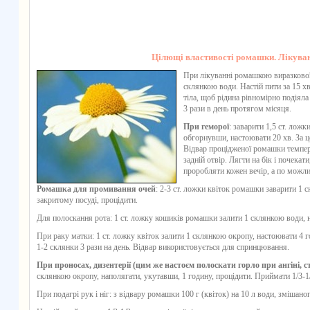
Цілющі властивості ромашки. Лікув
При лікуванні ромашкою виразкової
склянкою води. Настій пити за 15 хв
тіла, щоб рідина рівномірно подіяла
3 рази в день протягом місяця.
При геморої
: заварити 1,5 ст. лож
обгорнувши, настоювати 20 хв. За ц
Відвар процідженої ромашки темпера
задній отвір. Лягти на бік і почека
проробляти кожен вечір, а по можливо
Ромашка для промивання очей
: 2-3 ст. ложки квіток ромашки заварити 1 
закритому посуді, процідити.
Для полоскання рота: 1 ст. ложку кошиків ромашки залити 1 склянкою води, 
При раку матки: 1 ст. ложку квіток залити 1 склянкою окропу, настоювати 4 г
1-2 склянки 3 рази на день. Відвар використовується для спринцювання.
При проносах, дизентерії (цим же настоєм полоскати горло при ангіні, с
склянкою окропу, наполягати, укутавши, 1 годину, процідити. Приймати 1/3-1/
При подагрі рук і ніг: з відвару ромашки 100 г (квіток) на 10 л води, змішаног