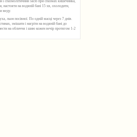
ий і спазмолітичний засіб при спазмах кишечника,
, настояти на водяній бані 15 хв, охолодити,
и меду.
ха, льон посівної. По одній масці через 7 днів.
стинах, змішати і нагріти на водяній бані до
ести на обличчя і шию кожен вечір протягом 1-2