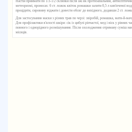
Настій приймати по 1/3-1/2 склянки після їжі як протизапальний, антисептичн
метеоризмі, проносах: 6 ст. ложок квіток ромашки залити 0,5 л кип'яченої води
процідити, сировину віджати і довести обсяг до вихідного, додавши 2 ст. ложк
Для застосування маски з різних трав по черзі: звіробій, ромашка, мати-й-мачу
Для профілактики в'ялості шкіри: сік із цибулі ріпчастої, мед і віск у рівних ча
повного і однорідного розмішування. Після охолодження отриману суміш нан
місяців.