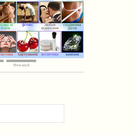
огляд за
фітнес
любов
схуднення
тілом
відносини
дієти
ластика
харчування
косметика
каміння
Фен-шуй