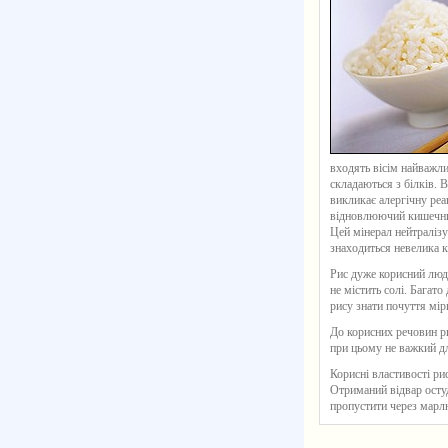
входять вісім найважли
складаються з білків. В
викликає алергічну реа
відновлюючий кишечник,
Цей мінерал нейтралізу
знаходиться невелика кі
Рис дуже корисний людя
не містить солі. Багат
рису знати почуття міри
До корисних речовин ри
при цьому не важкий для
Корисні властивості р
Отриманий відвар остуд
пропустити через марл