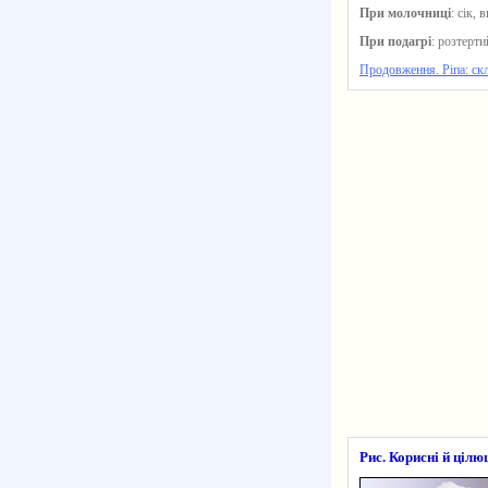
При молочниці
: сік,
При подагрі
: розтерти
Продовження. Ріпа: скл
Рис. Корисні й цілю