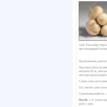
засіб. Ріпа добре збері
при гіпоацидний гастрит
Протизапальні, ранозаго
При кашлі пили сік ріпи
настояти 30 хв, пити п
пити при бронхіальній а
Суміш соків листя ріпи
Сік і настій з ріпи зас
Свіжовичавлений сік з 
Настій
: 2 ст. ложки п
разів у день.