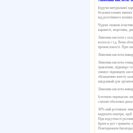
Будучи натуральної хар
безалкогольних напоях 
від розтлінного впливу
Чудові смакові властив
карамелі, морозива, дж
Лимонна кислота є скла
волосся і т.д. Вона об
промисловості. При св
Лимонна кислота викор
Лимонна кислота очищає
травлення, підвищує г
знижує підвищену кисло
збільшенню вмісту каль
шкідливий для організм
Лимонна кислота викор
Істотною перевагою лим
слизові оболонки дихал
30%-ний розчином лимо
видихати повітря, щоб 
При відсутності розчин
брати в рот і тримати,
Повторювати багатораз