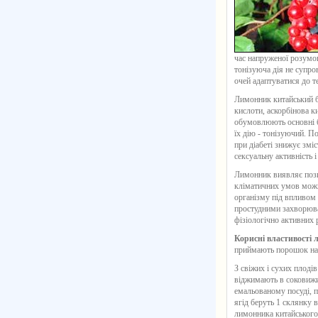
час напруженої розумов
тонізуюча дія не супр
очей адаптуватися до 
Лимонник китайський ба
кислоти, аскорбінова ки
обумовлюють основні б
їх дію - тонізуючий. 
при діабеті знижує змі
сексуальну активність 
Лимонник виявляє позит
кліматичних умов можн
організму під впливом 
простудними захворюв
фізіологічно активних
Корисні властивості 
приймають порошок насі
З свіжих і сухих плоді
віджимають в соковижи
емальованому посуді, 
ягід беруть 1 склянку 
лимонника китайського