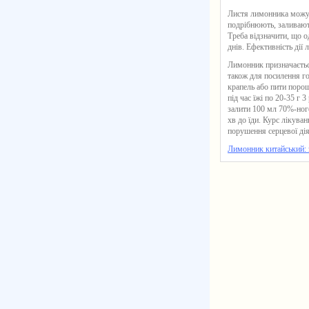
Листя лимонника можут
подрібнюють, заливають
Треба відзначити, що о
днів. Ефективність дії
Лимонник призначається
також для посилення го
крапель або пити порош
під час їжі по 20-35 г 3
залити 100 мл 70%-ного
хв до їди. Курс лікува
порушення серцевої дія
Лимонник китайський: з