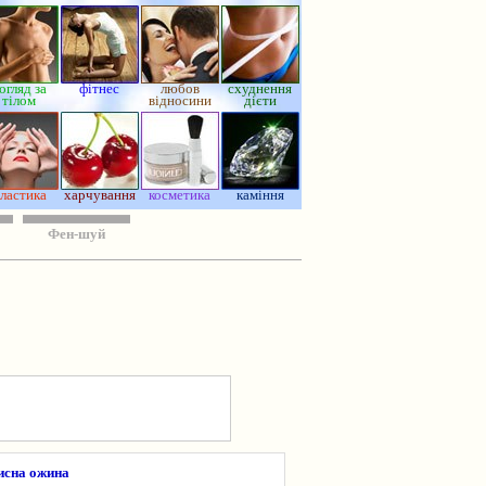
огляд за
фітнес
любов
схуднення
тілом
відносини
дієти
ластика
харчування
косметика
каміння
Фен-шуй
рисна ожина