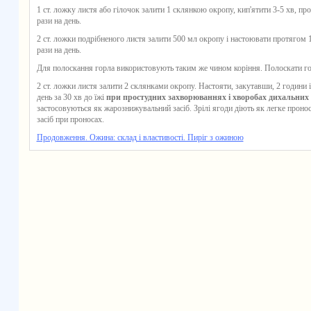
1 ст. ложку листя або гілочок залити 1 склянкою окропу, кип'ятити 3-5 хв, пр
рази на день.
2 ст. ложки подрібненого листя залити 500 мл окропу і настоювати протягом 1
рази на день.
Для полоскання горла використовують таким же чином коріння. Полоскати горл
2 ст. ложки листя залити 2 склянками окропу. Настояти, закутавши, 2 години і
день за 30 хв до їжі
при простудних захворюваннях і хворобах дихальних
застосовуються як жарознижувальний засіб. Зрілі ягоди діють як легке проно
засіб при проносах.
Продовження. Ожина: склад і властивості. Пиріг з ожиною