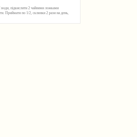
ї води, підкислити 2 чайними ложками
и. Приймати по 1/2, склянки 2 рази на день,