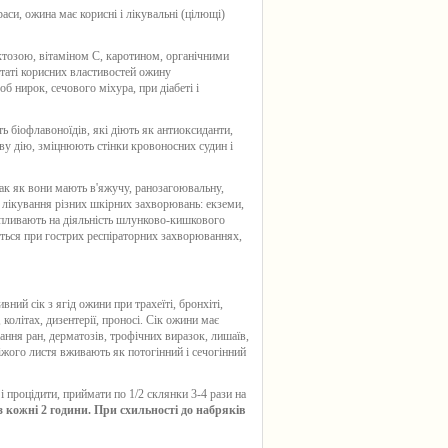
аси, ожина має корисні і лікувальні (цілющі)
тозою, вітаміном С, каротином, органічними
таті корисних властивостей ожину
 нирок, сечового міхура, при діабеті і
ь біофлавоноїдів, які діють як антиоксиданти,
ву дію, зміцнюють стінки кровоносних судин і
ак як вони мають в'яжучу, ранозагоювальну,
я лікування різних шкірних захворювань: екземи,
впливають на діяльність шлунково-кишкового
ться при гострих респіраторних захворюваннях,
ний сік з ягід ожини при трахеїті, бронхіті,
 колітах, дизентерії, проносі. Сік ожини має
ання ран, дерматозів, трофічних виразок, лишаїв,
віжого листя вживають як потогінний і сечогінний
і процідити, приймати по 1/2 склянки 3-4 рази на
 кожні 2 години. При схильності до набряків