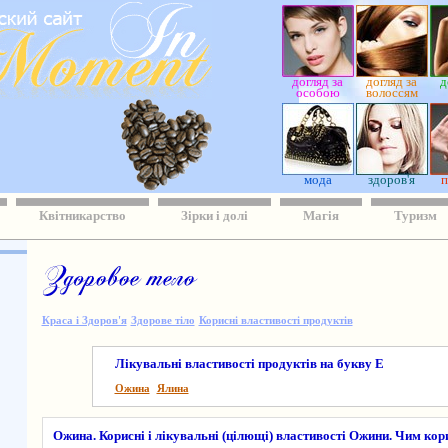
догляд за
догляд за
д
особою
волоссям
мода
здоров'я
п
Квітникарство
Зірки і долі
Магія
Туризм
Краса і Здоров'я
Здорове тіло
Корисні властивості продуктів
Лікувальні властивості продуктів на букву Е
Ожина
Ялина
Ожина. Корисні і лікувальні (цілющі) властивості Ожини. Чим ко