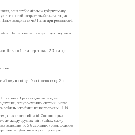
нями, вони згубно діють на туберкульозну
имують сосновий екстракт, який вживають для
. Пилок заварити як чай і пити
при ревматизмі,
лобам. Настій хвої застосовують для лікування і
и. Пити по 1 ст. л. через кожні 2-3 год при
я ванн.
слабкому вогні ще 10 хв і настояти ще 2 ч.
 1/3 склянки 3 рази на день після їди як
в дихання, серцево-судинної системи. Відвар
ого роблять його більш концентрованим - 1:10.
мі, як жовчогінний засіб. Соснові нирки
ть до складу грудних чаїв. Раніше, смолу
часу всередину по 5-6 смоляних кульок щоденно
тріщини на губах, виразку і катар шлунка,