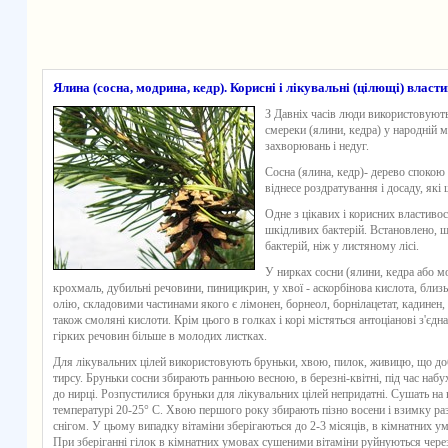
Ялина (сосна, модрина, кедр). Корисні і лікувальні (цілющі) власт
З Давніх часів люди використовують 
смереки (ялини, кедра) у народній м
захворювань і недуг.
Сосна (ялина, кедр)- дерево спокою
віднесе роздратування і досаду, як
Одне з цікавих і корисних властивос
шкідливих бактерій. Встановлено, що
бактерій, ніж у листяному лісі.
У нирках сосни (ялини, кедра або мо
крохмаль, дубильні речовини, пиницикрин, у хвої - аскорбінова кислота, близ
олію, складовими частинами якого є лімонен, борнеол, борнілацетат, кадинен, 
також смоляні кислоти. Крім цього в голках і корі містяться антоціанові з'єдн
гірких речовин більше в молодих листках.
Для лікувальних цілей використовують бруньки, хвою, пилок, живицю, що доб
тирсу. Бруньки сосни збирають ранньою весною, в березні-квітні, під час наб
до нирці. Розпустилися бруньки для лікувальних цілей непридатні. Сушать на
температурі 20-25° С. Хвою першого року збирають пізно восени і взимку разо
снігом. У цьому випадку вітаміни зберігаються до 2-3 місяців, в кімнатних умо
При зберіганні гілок в кімнатних умовах сушеними вітаміни руйнуються через 