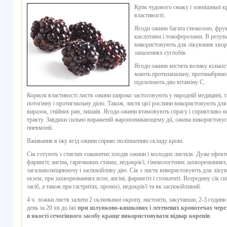
Крім чудового смаку і зовнішньої кр
властивості.
Ягоди ожини багата глюкозою, фрук
кислотами і токоферолами. В резуль
використовують для лікування хвороб
запаленнях суглобів.
Ягоди ожини містять велику кількіст
мають протизапальну, протинабряко
підсилюють дію вітаміну С.
Корисні властивості листя ожини широко застосовують у народній медицині, т
потогінну і протигнильну дією. Також, листя цієї рослини використовують дл
виразок, гнійних ран, лишаїв. Ягоди ожини втамовують спрагу і сприятливо 
тракту. Завдяки сильно вираженій жаропонижающему дії, ожина використовує
пневмонії.
Вживання в їжу ягід ожини сприяє поліпшенню складу крові.
Сік готують з стиглих соковитих плодів ожини і молодих листків. Дуже ефектив
фарингіт, ангіна, гарячкових станах, недокрів'ї, гінекологічних захворюваннях,
загальнозміцнюючу і заспокійливу дію. Сік з листя використовують для лікув
екзем, при захворюваннях ясен, ангіні, фарингіті і стоматиті. Всередину сік с
засіб, а також при гастритах, проносі, недокрів'ї та як заспокійливий.
4 ч. ложки листя залити 2 склянками окропу, настояти, закутавши, 2-3 години 
день за 20 хв до їжі
при шлунково-кишкових і легеневих кровотечах через
в якості сечогінного засобу краще використовувати відвар коренів
.