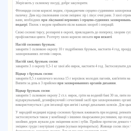
Зберігають у скляному посуді, добре закупорити.
Фітонциди сосни корисні людям, страждаючим серцево-судинними захворюван
паличку. Дим від спалювання сосни зміцнює зір і лікує очні рани. З хвої отр
ванн, необхідних
при лікуванні нервових і серцево-судинних захворювань
подагрі
. Пилок з медом приймати після важких хвороб і операцій.
Свіжі соснові тирсу, розпарені в окропі, прикладають до попереку, хворим суг
профілактики цинги. Розтерту хвою корисно нюхати
при нежиті
.
Настій соснових бруньок
:
заварити 1 склянкою окропу 10 г подрібнених бруньок, настояти 4 год, процідит
захворюваннях легенів і нирок.
Настій хвої, бруньок сосни
:
заварити 3 л окропу 0,5-1 кг хвої або нирок, настояти 4 год. Застосовувати дл
Відвар з бруньок сосни:
заварити 0,5 л киплячого молока 15 г верхівок молодих пагонів, кип'ятити на 
Випити за день в 3 прийоми
при захворюваннях органів дихання
.
Відвар бруньок сосни
:
заварити 1 склянкою окропу 2 ст.л. нирок, гріти на водяній бані 30 хв, пити по
відхаркувальний, дезинфікуючий і сечогінний засіб при захворюваннях органі
використовується і для інгаляції при ангіні і катарі дихальних шляхів. Для ць
У народній медицині відвар соснових бруньок вживають при водянці, ревматиз
застосовуються також у комбінації з іншими лікарськими рослинами, що входя
хвойних дерев жували для зміцнення ясен і зубів. Прийом протягом деякого 
зміцнює груди і внутрішні судини (кульки переваряться). Живиця сосни лікує 