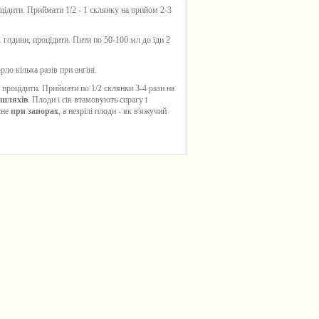
оцідити. Приймати 1/2 - 1 склянку на прийом 2-3
 години, процідити. Пити по 50-100 мл до їди 2
о кілька разів при ангіні.
 процідити. Приймати по 1/2 склянки 3-4 рази на
 шляхів
. Плоди і сік втамовують спрагу і
сне
при запорах
, а незрілі плоди - як в'яжучий