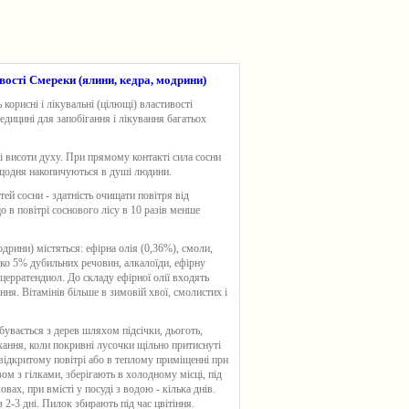
ивості Смереки (ялини, кедра, модрини)
корисні і лікувальні (цілющі) властивості
едицині для запобігання і лікування багатьох
 і висоти духу. При прямому контакті сила сосни
і щодня накопичуються в душі людини.
тей сосни - здатність очищати повітря від
 в повітрі соснового лісу в 10 разів менше
дрини) містяться: ефірна олія (0,36%), смоли,
ько 5% дубильних речовин, алкалоїди, ефірну
церратендиол. До складу ефірної олії входять
ання. Вітамінів більше в зимовій хвої, смолистих і
увається з дерев шляхом підсічки, дьоготь,
ухання, коли покривні лусочки щільно притиснуті
 відкритому повітрі або в теплому приміщенні при
м з гілками, зберігають в холодному місці, під
вах, при вмісті у посуді з водою - кілька днів.
2-3 дні. Пилок збирають під час цвітіння.