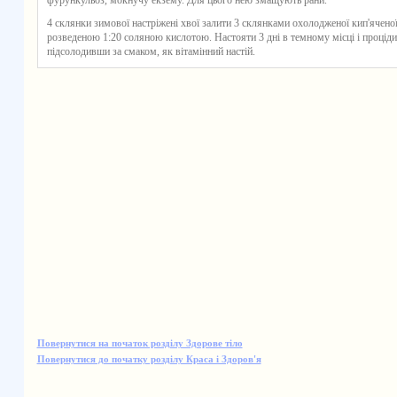
фурункульоз, мокнучу екзему. Для цього нею змащують рани.
4 склянки зимової настріжені хвої залити 3 склянками охолодженої кип'ячено
розведеною 1:20 соляною кислотою. Настояти 3 дні в темному місці і процідит
підсолодивши за смаком, як вітамінний настій.
Повернутися на початок розділу Здорове тіло
Повернутися до початку розділу Краса і Здоров'я