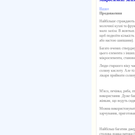
Назад
Продовження
Найбільше страждають в
молочної кухні та фру
мало заліза. В жовтках 
щоб подвоїти кількість
або настою шипшини).
Багато вчених стверджу
цього елемента з інших
мікроелемента, станови
Люди старшого віку час
соляну кислоту. Але ті
лікаря приймати соляну
М'ясо, печінка, риба, п
використання. Дуже бага
жінкам, що ведуть сидя
Можна використовувати 
харчування, приготова
Найбільш багатим джере
столова ложка патоки (