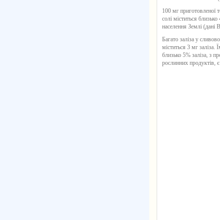
100 мг приготовленої т
солі міститься близько
населення Землі (дані В
Багато заліза у сливов
міститься 3 мг заліза. 
близько 5% заліза, з п
рослинних продуктів, є 