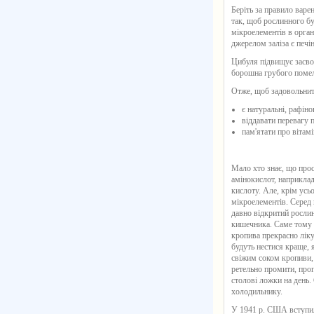
Беріть за правило варе
так, щоб рослинного бу
мікроелементів в орган
джерелом заліза є печін
Цибуля підвищує засвоє
борошна грубого помелу,
Отже, щоб задовольнити
є натуральні, рафіно
віддавати перевагу п
пам'ятати про вітамі
Мало хто знає, що прос
амінокислот, наприклад
кислоту. Але, крім усь
мікроелементів. Серед н
давно відкритий рослин
кишечника. Саме тому 
кропива прекрасно ліку
будуть нестися краще, 
свіжим соком кропиви, 
ретельно промити, проп
столові ложки на день.
холодильнику.
У 1941 р. США вступил