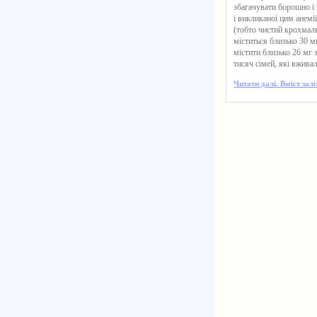
збагачувати борошно і 
і викликаної цим анемі
(тобто чистий крохмаль
міститься близько 30 м
містити близько 26 мг з
тисяч сімей, які вживал
Читати далі. Вміст зал