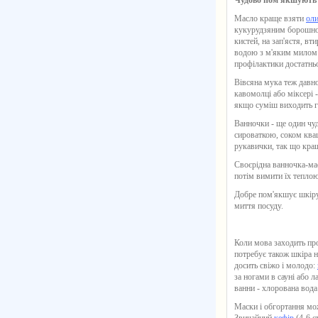
Чудово пом'якшують 
Масло краще взяти
ол
кукурудзяним борошном
кистей, на зап'ястя, вт
водою з м'яким милом 
профілактики достатньо
Вівсяна мука теж давн
кавомолці або міксері -
якщо суміш виходить гу
Ванночки - ще один чу
сироваткою, соком кваш
рукавички, так що кращ
Своєрідна ванночка-мас
потім вимити їх тепло
Добре пом'якшує шкіру 
миття посуду.
Коли мова заходить про
потребує також шкіра на
досить свіжо і молодо:
за ногами в сауні або 
ванни - хлорована вода
Маски і обгортання можн