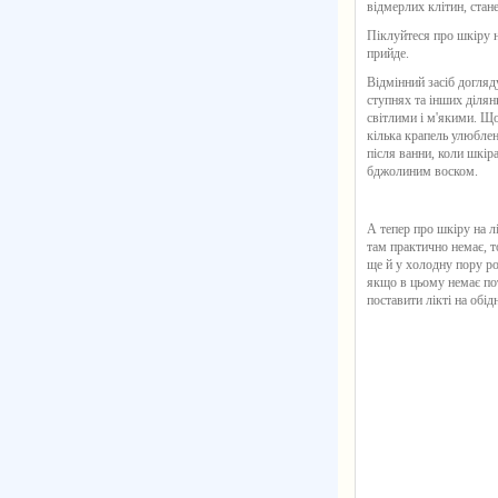
відмерлих клітин, ста
Піклуйтеся про шкіру ні
прийде.
Відмінний засіб догляд
ступнях та інших ділян
світлими і м'якими. Щоб
кілька крапель улюбле
після ванни, коли шкір
бджолиним воском.
А тепер про шкіру на лі
там практично немає, то
ще й у холодну пору рок
якщо в цьому немає потр
поставити лікті на обід