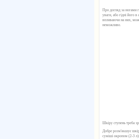
Про догляд за ногами го
уваги, або гідні його в
впливаючи на них, можн
неможливо.
Шкіру ступень треба зр
Добре розм'якшує шкіру
суміші окропом (2-3 л)