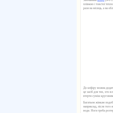
Звичайний
кефір
(4-6 с
плівкою і товстої теп
рази на місяць, а на об
До кефіру можна дода
це засіб для тих, хто в
втерти суміш круговим
Багатьом жінкам подоб
наприклад, після того 
води. Ноги треба розтер