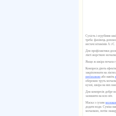
Сухість і огрубіння шк
треба: фахівець допомож
нестачі вітамінів А і Є.
Для профілактики досит
лікті жорсткою мочалк
Якщо ж шкіра почала гр
Компреси діють ефектив
закріплювати на ліктя
реп'яховою
або навіть
обережно труть мочалко
кухні, шкіра на них вже
Для компресів добре ви
залишити на всю ніч.
Маска з сухим
молоко
додати води. Суміш нан
мочалкою, потім змащ