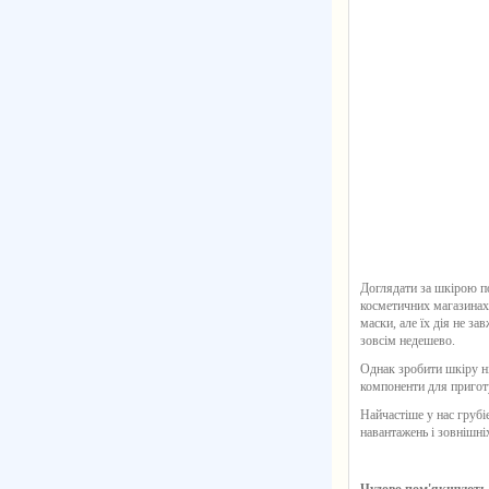
Доглядати за шкірою по
косметичних магазинах 
маски, але їх дія не з
зовсім недешево.
Однак зробити шкіру ні
компоненти для пригот
Найчастіше у нас грубі
навантажень і зовнішні