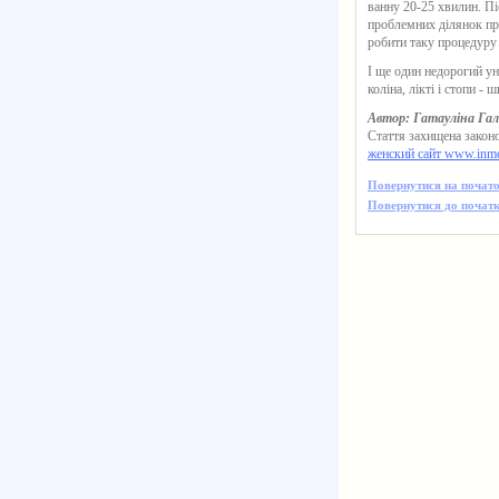
ванну 20-25 хвилин. П
проблемних ділянок пр
робити таку процедуру 
І ще один недорогий ун
коліна, лікті і стопи - 
Автор: Гатауліна Га
Стаття захищена законо
женский сайт www.inm
Повернутися на почато
Повернутися до початк