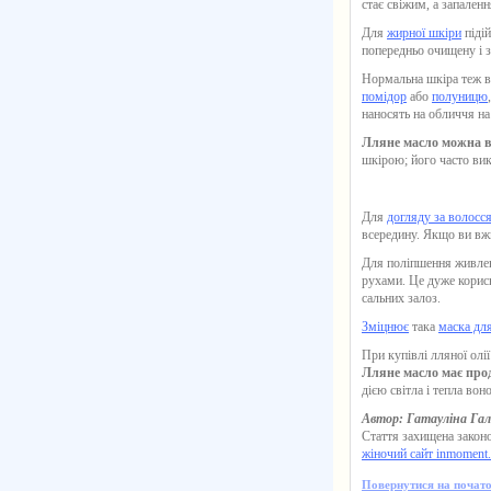
стає свіжим, а запален
Для
жирної шкіри
підій
попередньо очищену і з
Нормальна шкіра теж ві
помідор
або
полуницю
наносять на обличчя на
Лляне масло можна в
шкірою; його часто вик
Для
догляду за волосс
всередину. Якщо ви вжи
Для поліпшення живле
рухами. Це дуже корисн
сальних залоз.
Зміцнює
така
маска дл
При купівлі
лляної олії
Лляне масло має прод
дією світла і тепла во
Автор: Гатауліна Га
Стаття захищена законо
жіночий сайт inmoment
Повернутися на почато