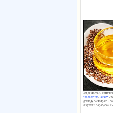
Завдяки своїм антиокс
зволоження
,
живить
, 
догляду за шкірою - во
лікуванні бородавок і 