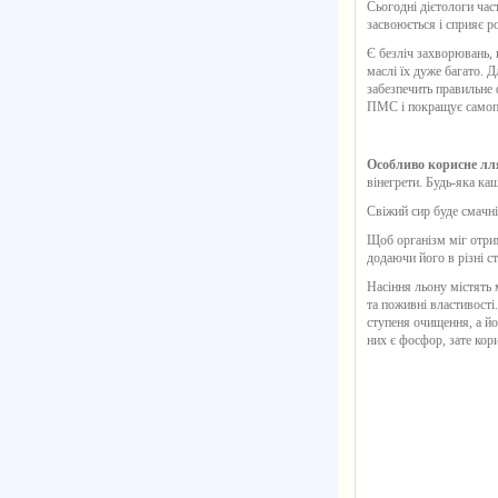
Сьогодні дієтологи ча
засвоюється і сприяє р
Є безліч захворювань, 
маслі їх дуже багато. 
забезпечить правильне
ПМС і покращує самопо
Особливо корисне лл
вінегрети. Будь-яка ка
Свіжий сир буде смачні
Щоб організм міг отри
додаючи його в різні ст
Насіння льону містять 
та поживні властивості
ступеня очищення, а йо
них є фосфор, зате кори