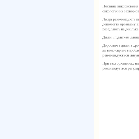
Постійне використанн
онкологічних захворюва
Лікарі рекомендують п
допомогти організму ві
розділяють на декілька
Дітям і підліткам
ллян
Дорослим і дітям з хр
як воно сприяє виробл
рекомендується ліку
При захворюваннях ниро
рекомендується регуля