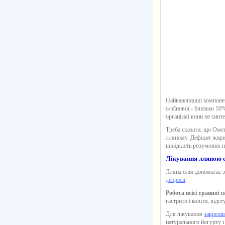
Найважливіші компон
олеїнової - близько 10
організмі вони не синт
Треба сказати, що Омег
лляному. Дефіцит жирн
швидкість розумових п
Лікування лляною о
Лляна олія
допомагає з
депресії
.
Робота всієї травної
гастрити і коліти, відст
Для лікування
закрепів
натурального йогурту 