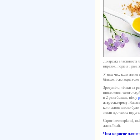
Лікарські властивості л
виразок, порізів і ран,
У наш час, коли
лляне 
більше, і сьогодні вон
Зрозуміло, тільки за р
виникнення такого серй
в 2 рази більше, ніж у
р
атеросклерозу
і багат
коли лляне масло було н
знали про таких недуга
Строгі вегетаріанці, я
лляної олії
.
Чим корисне лляне