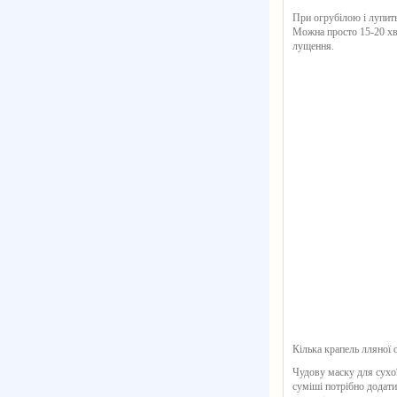
При огрубілою і лупит
Можна просто 15-20 х
лущення.
Кілька крапель
лляної о
Чудову маску для сухо
суміші потрібно додати