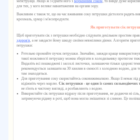
менструації. Якщо ж з'єднати його з
морквяним соком
, то вийде дуже корисни
для тих, у кого велике навантаження на органи зору.
Важливим є також те, що на час вживання
соку петрушки
дієтологи радять ви
крохмаль, цукор і м'ясопродукти.
Як приготувати сік петру
Щоб
приготувати сік з петрушки
необхідно слідувати декільком простим прави
здоров'я
, а не завдасте йому шкоду своїми невмілими діями. Алгоритм приг
петрушки
:
Ретельно промийте пучок петрушки. Звичайно, завжди краще використовуват
такої можливості петрушку можна зберігати в холодильнику протягом тижн
Видаліть всі пошкоджені і засохлі листочки, залишаючи тільки здорові темн
рекомендується залишати на 30 хвилин в ємності з холодною водою, для то
там знаходяться.
Для приготування соку скористайтесь соковижималкою. Якщо її немає під ру
відіжміть через марлю.
Сік петрушки - це один із самих сильнодіючих 
не п'ють в чистому вигляді, а розбавляють з водою.
Використайте
сік петрушки
відразу після приготування, не додаючи ні сіль
затримуючи рідину в роті, щоб вона могла змішатися зі слиною. Це поліпш