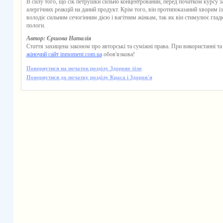
В силу того, що
сік петрушки
сильно концентрований, перед початком курсу за
алергічних реакцій на даний продукт. Крім того, він протипоказаний хворим і
володіє сильним сечогінним дією і вагітним жінкам, так як він стимулює глад
пологи.
Автор: Єршова Наталія
Стаття захищена законом про авторські та суміжні права. При використанні та
жіночий сайт inmoment.com.ua
обов'язкова!
Повернутися на початок розділу Здорове тіло
Повернутися до початку розділу Краса і Здоров'я