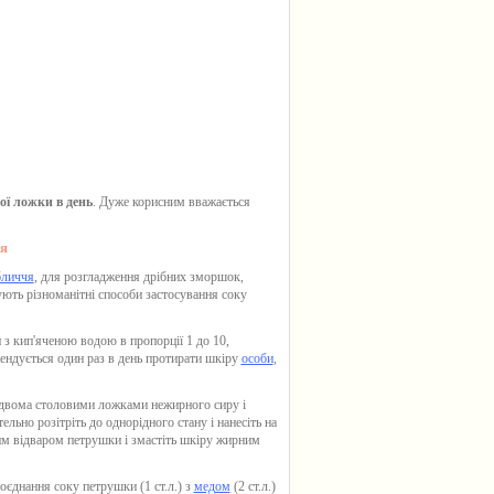
ої ложки в день
. Дуже корисним вважається
я
бличчя
, для розгладження дрібних зморшок,
ують різноманітні способи
застосування соку
и
з кип'яченою водою в пропорції 1 до 10,
ендується один раз в день протирати шкіру
особи
,
двома столовими ложками нежирного сиру і
ельно розітріть до однорідного стану і нанесіть на
им відваром петрушки і змастіть шкіру жирним
поєднання
соку петрушки
(1 ст.л.) з
медом
(2 ст.л.)