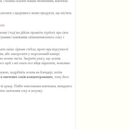
й, і можна сказати майже незамінний, коктейль
ключати з щоденного меню продукти, що містять
шки
лам і тоді ви дійсно проявіть турботу про своє
отування і вживання свіжовичавленого
соку з
и свіжо зірване стебла, проте при відсутності
я, або заморозити у морозильній камері.
о-зелене листя. Зверніть увагу, що зелень
го щоб з неї опало все яйця паразитів, можливо
кою, подрібніть зелень на блендері, потім
та овочевих соків концентрованих
, тому його
, ні цукор. Пийте невеликими ковтками, ненадовго
ить засвоєння соку в шлунку.