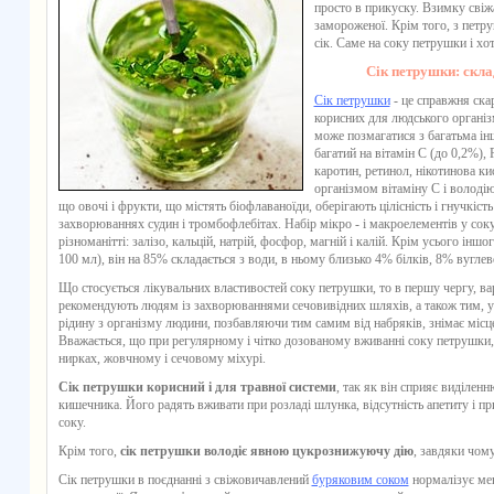
просто в прикуску. Взимку свіж
замороженої. Крім того, з петру
сік. Саме на
соку петрушки
і хо
Сік петрушки: склад
Сік петрушки
- це справжня скар
корисних для людського організ
може позмагатися з багатьма і
багатий на вітамін С (до 0,2%),
каротин, ретинол, нікотинова ки
організмом вітаміну С і волод
що овочі і фрукти, що містять біофлаваноїди, оберігають цілісність і гнучкіс
захворюваннях судин і тромбофлебітах. Набір мікро - і макроелементів у
сок
різноманітті: залізо, кальцій, натрій, фосфор, магній і калій. Крім усього інш
100 мл), він на 85% складається з води, в ньому близько 4% білків, 8% вуглево
Що стосується лікувальних
властивостей соку петрушки
, то в першу чергу, в
рекомендують людям із захворюваннями сечовивідних шляхів, а також тим, у к
рідину з організму людини, позбавляючи тим самим від набряків, знімає місце
Вважається, що при регулярному і чітко дозованому вживанні
соку петрушки
нирках, жовчному і сечовому міхурі.
Сік петрушки корисний і для травної системи
, так як він сприяє виділен
кишечника. Його радять вживати при розладі шлунка, відсутність апетиту і п
соку.
Крім того,
сік петрушки володіє явною цукрознижуючу дію
, завдяки чому
Сік петрушки
в поєднанні з свіжовичавлений
буряковим соком
нормалізує мен