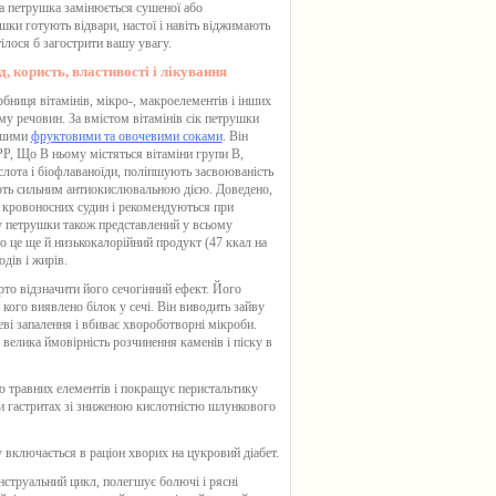
а петрушка замінюється сушеної або
шки готують відвари, настої і навіть віджимають
тілося б загострити вашу увагу.
, користь, властивості і лікування
бниця вітамінів, мікро-, макроелементів і інших
му речовин. За вмістом вітамінів
сік петрушки
ншими
фруктовими та овочевими соками
. Він
 РР, Що В ньому містяться вітаміни групи В,
слота і біофлаваноїди, поліпшують засвоюваність
іють сильним антиокислювальною дією. Доведено,
ть кровоносних судин і рекомендуються при
у петрушки
також представлений у всьому
ого це ще й низькокалорійний продукт (47 ккал на
дів і жирів.
арто відзначити його сечогінний ефект. Його
ого виявлено білок у сечі. Він виводить зайву
ві запалення і вбиває хвороботворні мікроби.
, велика ймовірність розчинення каменів і піску в
ню травних елементів і покращує перистальтику
ри гастритах зі зниженою кислотністю шлункового
 включається в раціон хворих на цукровий діабет.
струальний цикл, полегшує болючі і рясні