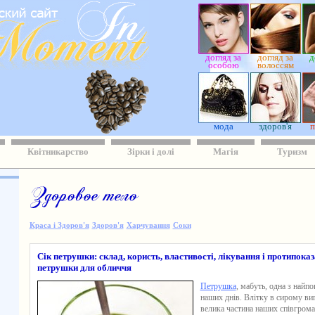
догляд за
догляд за
д
особою
волоссям
мода
здоров'я
п
Квітникарство
Зірки і долі
Магія
Туризм
Краса і Здоров'я
Здоров'я
Харчування
Соки
Сік петрушки: склад, користь, властивості, лікування і протипока
петрушки для обличчя
Петрушка
, мабуть, одна з найпо
наших днів. Влітку в сирому виг
велика частина наших співгрома