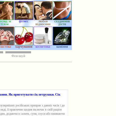
огляд за
фітнес
любов
схуднення
тілом
відносини
дієти
ластика
харчування
косметика
каміння
Фен-шуй
зання. Як приготувати сік петрушки. Сік
пулярніших російських приправ з давніх часів і до
ляді, її практично щодня включає в свій раціон
дян, додаючи в салати, супи, соуси або вживаючи