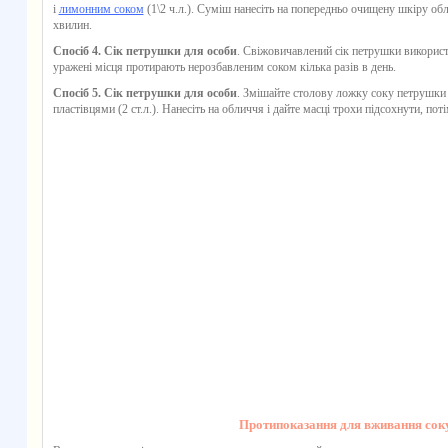
і
лимонним соком
(1\2 ч.л.). Суміш нанесіть на попередньо очищену шкіру о
хвилин.
Спосіб 4. Сік петрушки для особи
. Свіжовичавлений
сік петрушки
викорис
уражені місця протирають нерозбавленим соком кілька разів в день.
Спосіб 5. Сік петрушки для особи
. Змішайте столову ложку
соку петрушки
пластівцями (2 ст.л.). Нанесіть на обличчя і дайте масці трохи підсохнути, по
Протипоказання для вживання сок