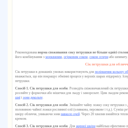
Рекомендована
норма споживання соку петрушки не більше однієї столов
його комбінування з
морквяним
,
огірковим соком
,
соком селери
або шпинату.
Сік петрушки для обличч
Сік петрушки
в домашніх умовах використовують для
поліпшення кольору о
вважається, що він покращує обмінні процеси у верхніх шарах епідермісу. Існ
петрушки
.
Спосіб 1. Сік петрушки для особи
. Розведіть свіжовичавлений
сік петрушк
розлийте у формочки або мішечки для льоду і заморозьте. Цим льодом реком
шиї
і
зони декольте
.
Спосіб 2. Сік петрушки для особи
. Змішайте чайну ложку
соку петрушки
з 
половиною чайної ложки рослинної олії (оливкова, персикове і т.д.). Суміш рет
шкіру обличчя, уникаючи зони
навколо очей
. Через 20 хвилин вмийтеся тепл
кремом.
Спосіб 3. Сік петрушки для особи
. Для
жирної шкіри
найбільш ефективно 