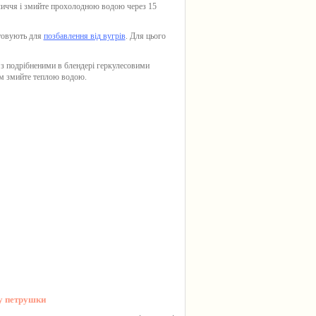
бличчя і змийте прохолодною водою через 15
товують для
позбавлення від вугрів
. Для цього
з подрібненими в блендері геркулесовими
тім змийте теплою водою.
у петрушки