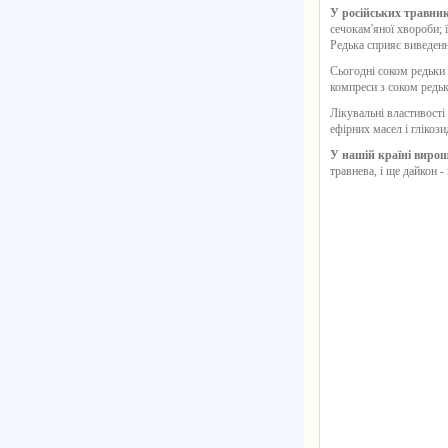
У російських травник
сечокам'яної хвороби; ї
Редька сприяє виведенн
Сьогодні соком редьки 
компреси з соком редьк
Лікувальні властивості
ефірних масел і глікозид
У нашій країні вирощ
травнева, і ще дайкон 