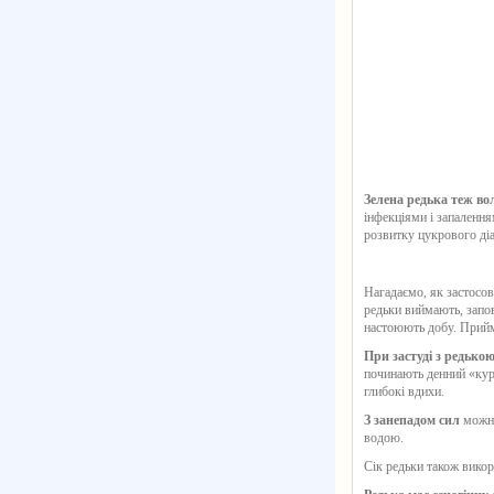
Зелена редька теж в
інфекціями і запалення
розвитку цукрового діа
Нагадаємо, як застосо
редьки виймають, запо
настоюють добу. Прийма
При застуді з редькою
починають денний «курс
глибокі вдихи.
З занепадом сил
можна
водою.
Сік редьки також вико