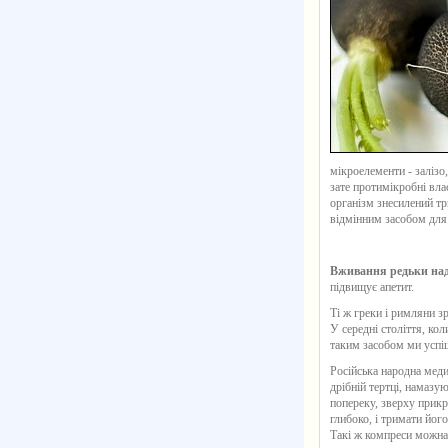
мікроелементи - залізо,
зате протимікробні влас
організм знесилений тр
відмінним засобом для 
Вживання редьки над
підвищує апетит.
Ті ж греки і римляни з
У середні століття, ко
таким засобом ми успіш
Російська народна меди
дрібній тертці, намазу
попереку, зверху прик
глибоко, і тримати йог
Такі ж компреси можна 