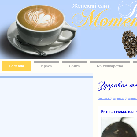
Головна
Краса
Свята
Квітникарство
Краса і Здоров'я
Здоров'
Редька: склад, влас