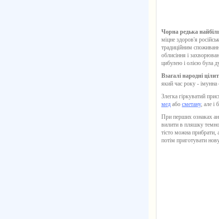
Чорна редька найбіл
міцне здоров'я російсь
традиційним споживання
облисіння і захворюван
цибулею і олією була 
Взагалі народні ціли
який час року - імунна
Злегка гіркуватий прис
мед
або
сметану
, але і
При перших ознаках ане
вилити в пляшку темног
тісто можна прибрати, 
потім приготувати нову