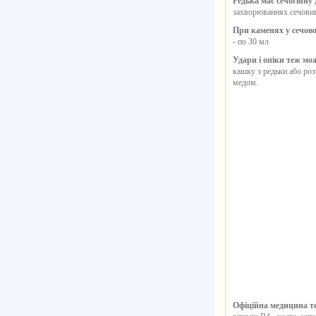
Редька має сечогінну 
захворюваннях сечовив
При каменях у сечово
- по 30 мл
Удари і опіки теж мо
кашку з редьки або ро
медом.
Офіційна медицина т