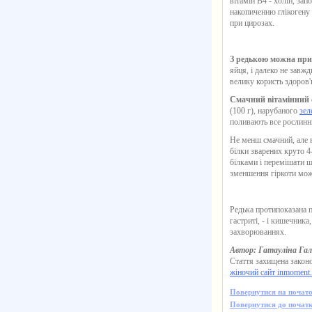
вітамін В4 - холін, за
накопиченню глікогену 
при цирозах.
З редькою можна приг
яйця, і далеко не завжд
велику користь здоров'
Смачний вітамінний 
(100 г), нарубаного
зел
поливають все рослинн
Не менш смачний, але
білки зварених круто 4
білками і перемішати ще
зменшення гіркоти мож
Редька протипоказана п
гастриті, - і кишечни
захворюваннях.
Автор: Гатауліна Га
Стаття захищена законо
жіночий сайт inmoment
Повернутися на почато
Повернутися до початк