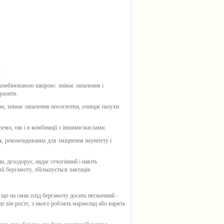
ї
комбінованою шкірою: знімає запалення і
разити.
и, знімає запалення носоглотки, очищає пазухи
емо, так і в комбінації з іншими маслами.
к
, рекомендованих для зміцнення імунітету і
ни, дезодорує, надає сечогінний і навіть
лії бергамоту
, збільшується лактація.
, що на смак плід
бергамоту
досить несмачний -
 де він росте, з нього роблять мармелад або варять