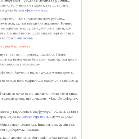
ом.
Бергамот - рослина сімейства рутових
.
ейство: у ньому є і дерева, і кущі, і трави, і
 них дуже багато
ефірних масел
.
і
бергамот
, теж є подсемейством рутових.
вважається, що він виведений людиною. Точних
 передбачається, що це відбулося в Китаї, але
ють. Є й інша версія, дуже цікава: бергамот не є
на мутацією
апельсина
.
сторія бергамоту
вати в Італії - провінції Калабрія. Назва
дить від назви міста Бергамо - недалеко від цього
и «бергамским апельсином».
рфумери, бажаючи надати духам живий аромат.
на основі його ефірної олії одеколон, і сталося це
 століття ніхто не міг дізнатися, хоча намагалися
ість людей думає, що одеколон - «Eau De Cologne»,
ання у виробництві парфумерії - області, де він з
користовується
масло бергамота
, і дуже широко.
ить тепло і вологість. Інші регіони, де він теж
ського узбережжя, Кавказ.
 коли дерево цвіте, його квіти дуже красиві, а їх