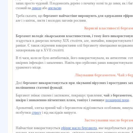
запах просто чудовий. Плодоносить дерево з початку осені та до зими, як і баг
схожий на
лимон
або
апельсин
.
Треба сказати, що
бергамот найчастіше вирощують для одержання ефірної
але і з квіток, листя і молодих пагонів рослини.
Корисні властивості берга
Бергамот володіє лікарськими властивостями, і тому його використовую
згадується в джерелах початку XIX століття, але, звичайно, використовувати
раніше. Є також свідчення використання
олії бергамоту
німецькими медиками, 
захворювань ще в XVII столітті.
В ті часи, коли не було антибіотиків, його використовували, як антисептик: г
шкірних інфекціях і запаленнях. Навіть при серйозних ранах використовували
ураженого місця.
Лікування бергамотом. Чай з б
Досі
бергамот використовується при лікуванні вірусних і простудних зах
поліпшення статевої функції
.
Баргамот знімає спазми і заспокоює, покращує травлення;
чай з бергамотом
шкіри і зникненню пігментних плям, тонізує і зменшує
розширені пори
.
Ароматний, злегка пряний
чай з бергамотом
відрізняється особливим, вишука
позбутися
стресу
і від наслідків напруги.
Застосування масло берга
Найчастіше використовується
ефірне масло бергамота
, яке видобувається до
руками, вже можна отримати масло - світлого смарагдово-зеленого кольору. Ар