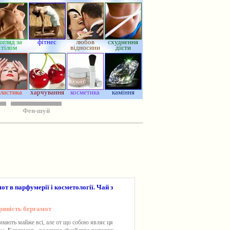
огляд за
фітнес
любов
схуднення
тілом
відносини
дієти
ластика
харчування
косметика
каміння
Фен-шуй
от в парфумерії і косметології. Чай з
ряність бергамот
знають майже всі, але от що собою являє ця