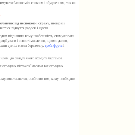
римувати баланс між спокоєм і збудженням, так як
у
збавляє від неспокою і страху, зневіри і
ляється відчуття радості і щастя.
юдям підвищити комунікабельність, стимулювати
ації уваги і ясності мислення, відомо давно,
дихати суміш масел бергамоту,
грейпфрута
і
милом, до складу якого входить
бергамот
.
виноградних кісточок"маслом виноградних
имулювати апетит, особливо тим, кому необхідно