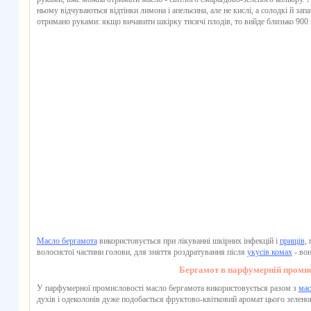
ньому відчуваються відтінки лимона і апельсина, але не кислі, а солодкі й за
отримано руками: якщо вичавити шкірку тисячі плодів, то вийде близько 900 м
Масло бергамота
використовується при лікуванні шкірних інфекцій і
прищів
,
волосистої частини голови, для зняття роздратування після
укусів комах
- вон
Бергамот в парфумерній проми
У парфумерної промисловості масло бергамота використовується разом з
мас
духів і одеколонів дуже подобається фруктово-квітковий аромат цього зелено