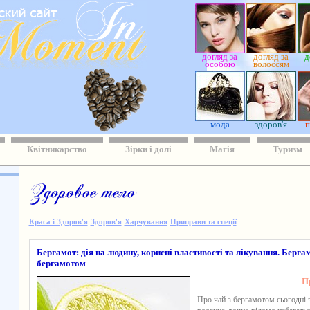
догляд за
догляд за
д
особою
волоссям
мода
здоров'я
п
Квітникарство
Зірки і долі
Магія
Туризм
Краса і Здоров'я
Здоров'я
Харчування
Приправи та спеції
Бергамот: дія на людину, корисні властивості та лікування. Бергам
бергамотом
П
Про
чай з бергамотом
сьогодні 