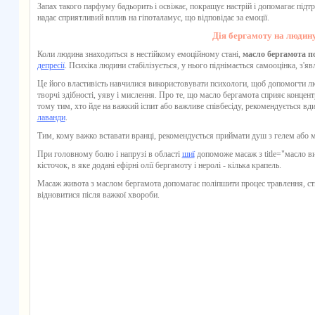
Запах такого парфуму бадьорить і освіжає, покращує настрій і допомагає підт
надає сприятливий вплив на гіпоталамус, що відповідає за емоції.
Дія бергамоту на людин
Коли людина знаходиться в нестійкому емоційному стані,
масло бергамота по
депресії
. Психіка людини стабілізується, у нього піднімається самооцінка, з'яв
Це його властивість навчилися використовувати психологи, щоб допомогти л
творчі здібності, уяву і мислення. Про те, що
масло бергамота
сприяє концентр
тому тим, хто йде на важкий іспит або важливе співбесіду, рекомендується в
лаванди
.
Тим, кому важко вставати вранці, рекомендується приймати душ з гелем або 
При головному болю і напрузі в області
шиї
допоможе масаж з
title="масло 
кісточок, в яке додані
ефірні олії бергамоту
і неролі - кілька крапель.
Масаж живота з
маслом бергамота
допомагає поліпшити процес травлення, ст
відновитися після важкої хвороби.