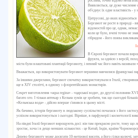
рослина, точно відомо небагать
Виявляється, це дуже численне сім
об'єднує їх одне властивість - у
Цитрусові, до яких відноситься 
Бергамот
не росте в природі - 
відомостей про це, однак, немає:
коли це було, вчені точно не зна
гібридом - його поява виклика
І
В Європі
бергамот
почали вирощу
фрукта, за однією з версій, похо
міста були влаштовані плантації
бергамоту
, і певний час його навіть називал
Вважається, що використовувати
бергамот
першими навчилися французькі па
За іншими джерелами,
бергамот
спочатку використовували в Італії, створивши 
ще в XIV столітті, в одному з флорентійських монастирів.
Секрет виготовлення «aqua regina» - «царської води», до другої половини XVII
багато хто. І тільки аптекар з Кельна зумів це зробити, так що сьогодні більш
«Кельнська вода» - дійсно вперше з'явився в цьому місті.
Як бачимо, історія
бергамоту
в людському суспільстві почалася з його застосув
успіхом використовується і сьогодні. Вірніше, в парфумерії і косметології ви
На півдні Італії
бергамот
вирощують досі: він там прекрасно росте, тому що люб
зростає, хоча і в дещо менших кількостях - це Китай, Індія, країни Чорномор
Дерево
бергамоту
може досягати 10-метрової висоти, а його гілки колючі; зате,