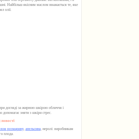
пашні. Найбільш якісним маслом вважається те, яке
л олії.
 при догляді за жирною шкірою обличчя і
о допомагає зняти з шкіри стрес.
словості
лом розмарину
,
апельсина
, неролі: виробникам
го плода.