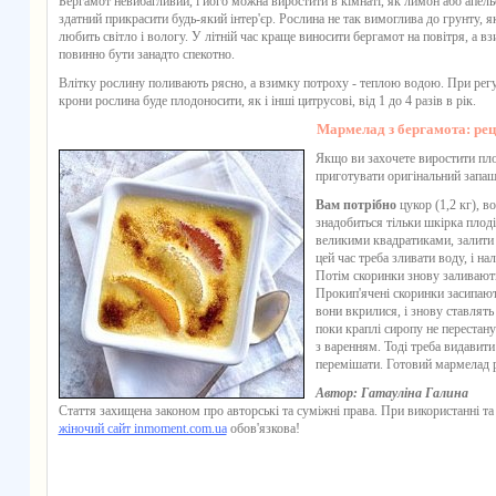
Бергамот
невибагливий, і його можна виростити в кімнаті, як лимон або апель
здатний прикрасити будь-який інтер'єр. Рослина не так вимоглива до грунту, як 
любить світло і вологу. У літній час краще виносити
бергамот
на повітря, а вз
повинно бути занадто спекотно.
Влітку рослину поливають рясно, а взимку потроху - теплою водою. При регу
крони рослина буде плодоносити, як і інші цитрусові, від 1 до 4 разів в рік.
Мармелад з бергамота: рец
Якщо ви захочете виростити пло
приготувати оригінальний запа
Вам потрібно
цукор (1,2 кг), во
знадобиться тільки шкірка плодів
великими квадратиками, залити ч
цей час треба зливати воду, і на
Потім скоринки знову заливають
Прокип'ячені скоринки засипают
вони вкрилися, і знову ставлять
поки краплі сиропу не перестану
з варенням. Тоді треба видавити
перемішати. Готовий мармелад 
Автор: Гатауліна Галина
Стаття захищена законом про авторські та суміжні права. При використанні та
жіночий сайт inmoment.com.ua
обов'язкова!