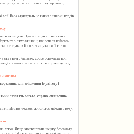
ато цитрусові, а розрізаний плід
бергамоту
 олії
: його отримують не тільки з шкірки плодів,
моту
ть в медицині
. Про його цілющі властивості
бергамот
в лікувальних цілях почали набагато
застосовували його для лікування багатьох
отували з нього бальзам, добре допомагає при
 плід
бергамоту
: його розрізали і прикладали до
ергамотом
ворювань, для зміцнення імунітету і
, який люблять багато, сприяє очищенню
ним і ніжним смаком, допомагає знімати втому,
мота
сить легко. Якщо вичавлювати шкірку
бергамоту
омат олії бергамоту дивний: він квітковий, і в