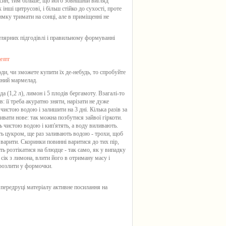
син, тим більше, що його зовнішній вигляд
інші цитрусові, і більш стійко до сухості, проте
имку тримати на сонці, але в приміщенні не
лярних підгодівлі і правильному формуванні
епт
ди, чи зможете купити їх де-небудь, то спробуйте
шний мармелад.
да (1,2 л), лимон і 5 плодів бергамоту. Взагалі-то
: її треба акуратно зняти, нарізати не дуже
истою водою і залишити на 3 дні. Кілька разів за
ливати нове: так можна позбутися зайвої гіркоти.
 чистою водою і кип'ятять, а воду виливають.
ь цукром, ще раз заливають водою - трохи, щоб
 варити. Скоринки повинні варитися до тих пір,
ть розтікатися на блюдце - так само, як у випадку
 сік з лимона, влити його в отриману масу і
розлити у формочки.
 передруці матеріалу активне посилання на