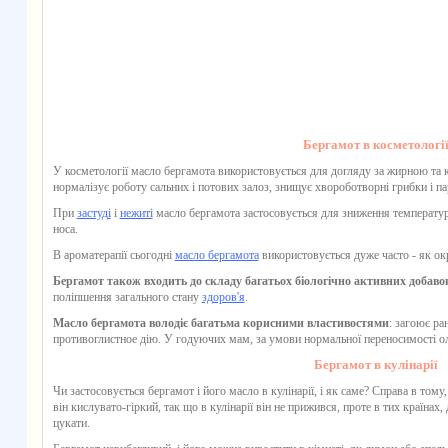
Бергамот в косметологі
У косметології масло бергамота використовується для догляду за жирною та 
нормалізує роботу сальних і потових залоз, знищує хвороботворні грибки і па
При
застуді
і
нежиті
масло бергамота
застосовується для зниження температур
носа.
В ароматерапії сьогодні
масло бергамота
використовується дуже часто - як окр
Бергамот також входить до складу багатьох біологічно активних добаво
поліпшення загального стану
здоров'я
.
Масло бергамота володіє багатьма корисними властивостями
: загоює ра
противоглистное дію. У годуючих мам, за умови нормальної переносимості
о
Бергамот в кулінарії
Чи застосовується бергамот і його масло в кулінарії, і як саме? Справа в тому
він кислувато-гіркий, так що в кулінарії він не прижився, проте в тих країнах,
цукати.