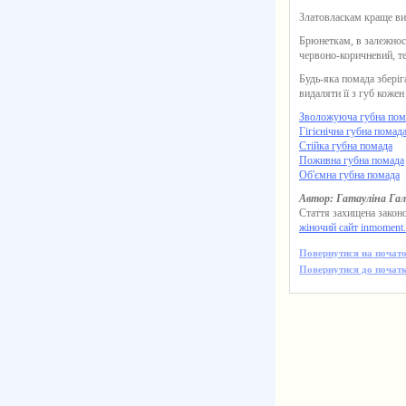
Златовласкам краще виб
Брюнеткам, в залежност
червоно-коричневий, те
Будь-яка помада зберіга
видаляти її з губ кожен
Зволожуюча губна пом
Гігієнічна губна помад
Стійка губна помада
Поживна губна помада
Об'ємна губна помада
Автор: Гатауліна Га
Стаття захищена законо
жіночий сайт inmoment
Повернутися на почато
Повернутися до початк