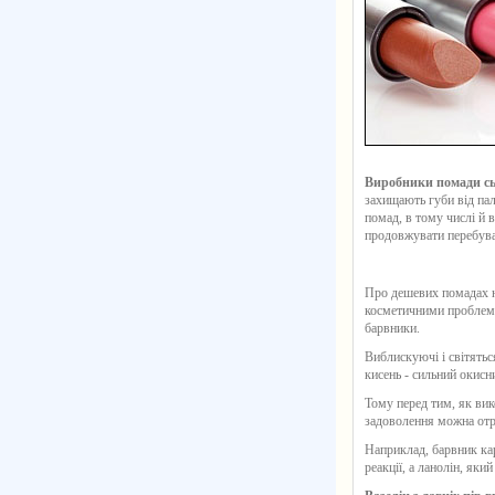
Виробники помади сьо
захищають губи від пал
помад, в тому числі й в
продовжувати перебуват
Про дешевих помадах не
косметичними проблемам
барвники.
Виблискуючі і світятьс
кисень - сильний окисн
Тому перед тим, як вик
задоволення можна отри
Наприклад, барвник кар
реакції, а ланолін, як