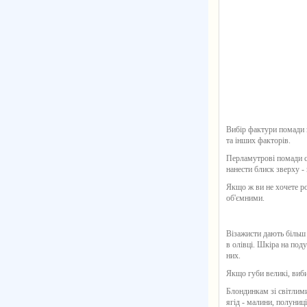
Вибір фактури помади з
та інших факторів.
Перламутрові помади сь
нанести блиск зверху -
Якщо ж ви не хочете ро
об'ємними.
Візажисти дають більш 
в олівці. Шкіра на под
них.
Якщо губи великі, вибир
Блондинкам зі світлими
ягід - малини, полуниці