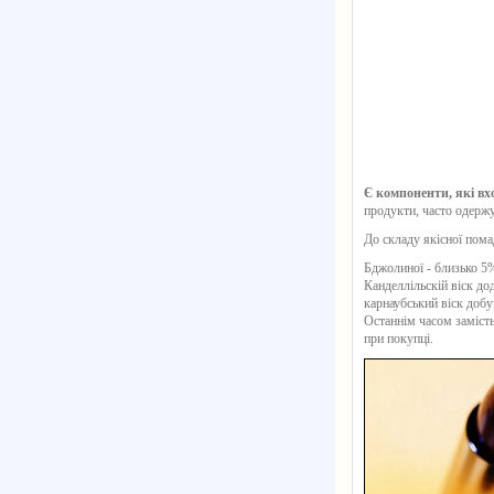
Є компоненти, які вх
продукти, часто одержу
До складу якісної пома
Бджолиної - близько 5%
Канделлільскій віск до
карнаубський віск добу
Останнім часом замість
при покупці.