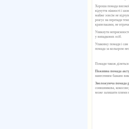
Хороша
помада
високої
відчуття ніжності і шов
майже зовсім не відчув
реагує на перепади тем
крапельками, не втрача
Уникнути неприємностей
у випадкових осіб.
Упаковку помади і сам 
помада за кольором нео
Помади також діляться 
Поживна помада актуа
нанесенням бажано вик
Зволожуюча помада ро
соняшникова, кокосове,
може залишати плями на