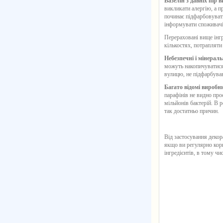
Вазелін з давніх пір
викликати алергію, а п
починає підфарбовувати
інформувати споживачів
Перераховані вище інгр
кількостях, потраплят
Небезпечні і мінераль
можуть накопичуватися 
вулицю, не підфарбув
Багато відомі виробн
парафінів не видно пр
мільйонів бактерій. В 
так достатньо причин.
Від застосування декор
якщо ви регулярно кор
інгредієнтів, в тому чис