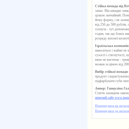
Стійка помада від Re
запах. Він швидко зник
цілком звичайний. Помад
йому форму, і не залиша
від 250 до 500 рублів, 
сохнуть - тут допоможе
годин, так що блиск нан
розряду якісної космет
Ізраїльська компанія
наносяться і майже не 
сухості і стягнутості, ш
явно не вистачає - три
можна за ціною від 200
Вибір стійкої помади 
продукт і користуватися
підфарбувати губи зв
Автор: Гатауліна Га
Стаття захищена законо
жіночий сайт www.inm
Повернутися на почато
Повернутися до початк