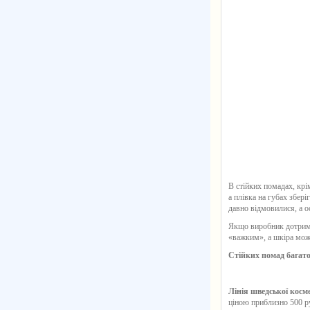
В стійких помадах, крі
а плівка на губах збері
давно відмовилися, а о
Якщо виробник дотриму
«важким», а шкіра може
Стійких помад багат
Лінія шведської косм
ціною приблизно 500 ру