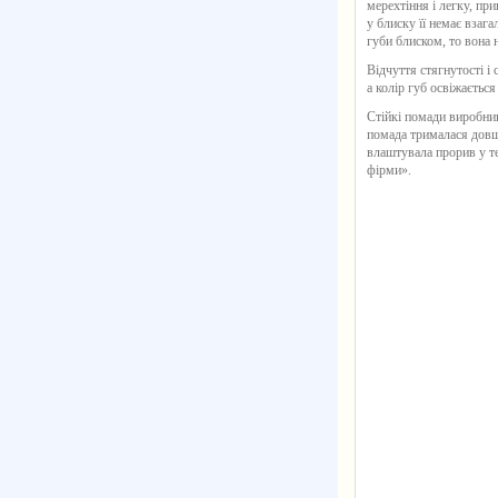
мерехтіння і легку, при
у блиску її немає взаг
губи блиском, то вона 
Відчуття стягнутості і
а колір губ освіжається
Стійкі помади виробник
помада трималася довш
влаштувала прорив у те
фірми».