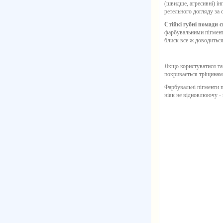
(швидше, агресивні) ін
ретельного догляду за
Стійкі губні помади 
фарбувальними пігмента
блиск все ж доводиться
Якщо користуватися так
покривається тріщинами
Фарбувальні пігменти 
ніяк не відновлюючу - 