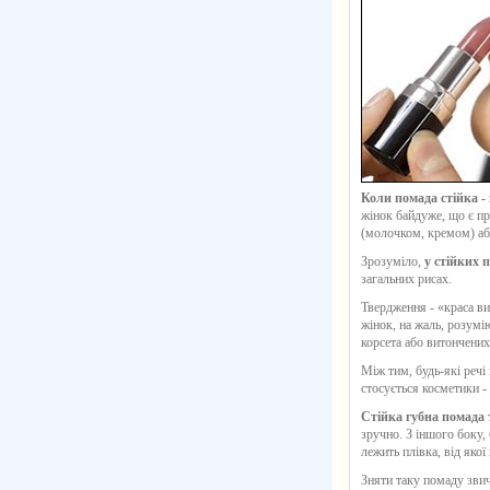
Коли помада стійка - 
жінок байдуже, що є пр
(молочком, кремом) а
Зрозуміло,
у стійких п
загальних рисах.
Твердження - «краса в
жінок, на жаль, розумі
корсета або витончених
Між тим, будь-які речі
стосується косметики -
Стійка губна помада 
зручно. З іншого боку, 
лежить плівка, від якої
Зняти таку помаду звич