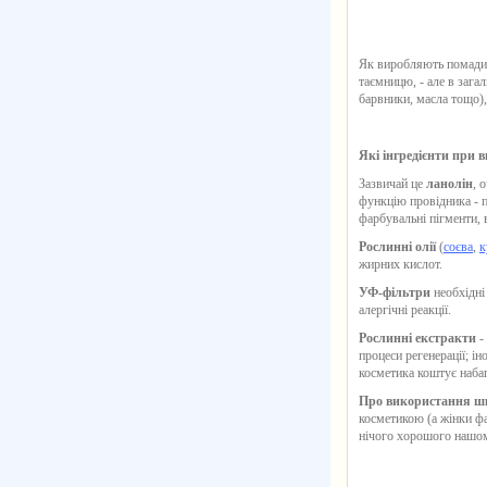
Як виробляють помади,
таємницю, - але в зага
барвники, масла тощо),
Які інгредієнти при 
Зазвичай це
ланолін
, 
функцію провідника - п
фарбувальні пігменти, в
Рослинні олії
(
соєва
,
к
жирних кислот.
УФ-фільтри
необхідні
алергічні реакції.
Рослинні екстракти
-
процеси регенерації; і
косметика коштує наба
Про використання шк
косметикою (а жінки фа
нічого хорошого нашо