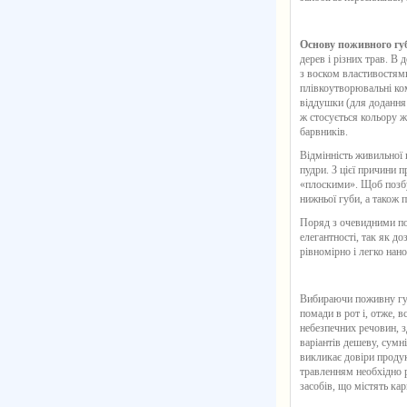
Основу поживного губ
дерев і різних трав. В
з воском властивостям
плівкоутворювальні ком
віддушки (для додання 
ж стосується кольору жи
барвників.
Відмінність
живильної 
пудри. З цієї причини 
«плоскими». Щоб позбу
нижньої губи, а також 
Поряд з очевидними по
елегантності, так як д
рівномірно і легко нан
Вибираючи
поживну г
помади в рот і, отже, 
небезпечних речовин, 
варіантів дешеву, сумні
викликає довіри проду
травленням необхідно 
засобів, що містять карм