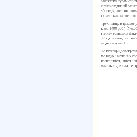
забезпечує губам стійк
антиоксидантний захист
«бренді», поживна пома
складочках навколо кон
Трохи вище в ціновому
г, ок. 1400 руб.). Її о
впливу зовнішніх факто
32 відтінками, поділен
модного дому Dior.
До категорії демократи
молодих і активних сп
практичність, якість і 
маленьке дзеркальце, з