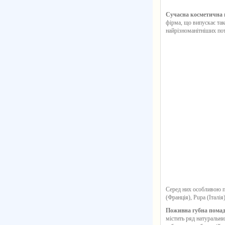
Сучасна косметична 
фірма, що випускає так
найрізноманітніших пот
Серед них особливою п
(Франція), Pupa (Італія)
Поживна губна помада
містить ряд натуральни