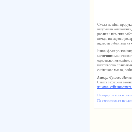
Схожа по ціні і продукц
натуральні компоненти,
рослинні пігменти забе
помаді випадково розкр
надаючи губам злегка 
Інший французький виро
маточним молочком C
одночасно повноцінно з
благотворно впливають 
силіконове масло, робит
Автор: Єршова Натал
Стаття захищена законо
жіночий сайт inmoment
Повернутися на почато
Повернутися до початк