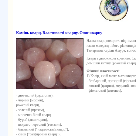
Камінь кварц. Властивості кварцу. Опис кварцу
Назва
кварц
походить від німець
назви мінералу і його різновиді
Тамерлана, стріли Амура, волос
Кварц
є двоокисом кремнію. Ск
домішки титану (рожевий кварц
Фізичні властивості
:
1) Колір, який може мати кварц:
- безбарвний, прозорий (гірськи
- жовтий (цитрин), медовий, зол
- фіолетовий (аметист),
- димчастий (раухтопаз),
- чорний (моріон),
рожевий кварц,
- зелений (празем),
- молочно-білий кварц,
- бурий (авантюрин),
- яскраво-червоний (гематит),
- блакитний ("льдинистый кварц"),
- синій ("сапфіровий кварц");