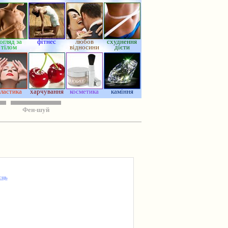
огляд за
фітнес
любов
схуднення
тілом
відносини
дієти
ластика
харчування
косметика
каміння
Фен-шуй
сць