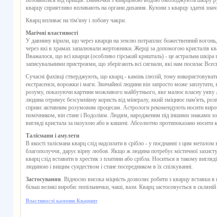
позбавитися від прищів. Ванночки з кварцовою водою омолоджують шкіру ру
кварцу сприятливо впливають на органи дихання. Кулони з
кварцу
здатні знач
Кварц
впливає на тім'яну і лобову чакри.
Магічні властивості
У давнину вірили, що через
кварци
на землю потрапляє божественний вогонь, т
через які в храмах запалювали жертовники. Жерці за допомогою кристалів
кв
Вважалося, що всі
кварци
(особливо гірський кришталь) - це астральна шкіра 
записувальними пристроями, що зберігають всі сигнали, які нам посилає Всесв
Сучасні фахівці стверджують, що
кварц
- камінь ілюзій, тому використовувати
екстрасенси, ворожки і маги. Звичайної людини він запросто може заплутати, ви
розуму, показуючи картини можливого майбутнього, яке малює власну уяву 
людина отримує безсумнівну користь від мінералу, який зміцнює пам'ять, роз
сприяє активним розумовим процесам. Астрологи рекомендують носити виро
помічником, він стане і Водоліям. Людям, народженим під іншими знаками зоді
вигляді кристала за пазухою або в кишені. Абсолютно протипоказано носити 
Талісмани і амулети
В якості талісмана
кварц
слід надсилати в срібло - у поєднанні з цим металом в
благополуччя, дарує вірну любов. Якщо ж людина потребує містичної захисту
кварц
слід вставити в хрестик з платини або срібла. Носиться в такому вигля
людиною і вищим суидеством і стане посередником в їх спілкуванні.
Застосування
. Відносно висока міцність дозволяє робити з кварцу вставки в
більш великі вироби: попільнички, чаші, вази.
Кварц
застосовується в скляній
Властивості каменю Кварцит