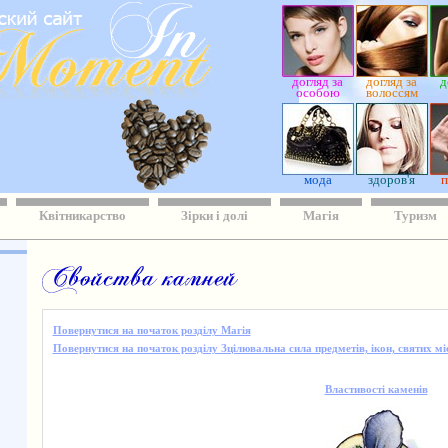
догляд за
догляд за
д
особою
волоссям
мода
здоров'я
п
Квітникарство
Зірки і долі
Магія
Туризм
Повернутися на початок розділу Магія
Повернутися на початок розділу Зцілювальна сила предметів, ікон, святих мі
Властивості каменів