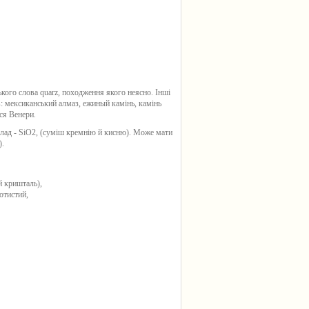
кого слова quarz, походження якого неясно. Інші
в: мексиканський алмаз, ежиный камінь, камінь
ся Венери.
лад - SiO2, (суміш кремнію й кисню). Може мати
).
й кришталь),
отистий,