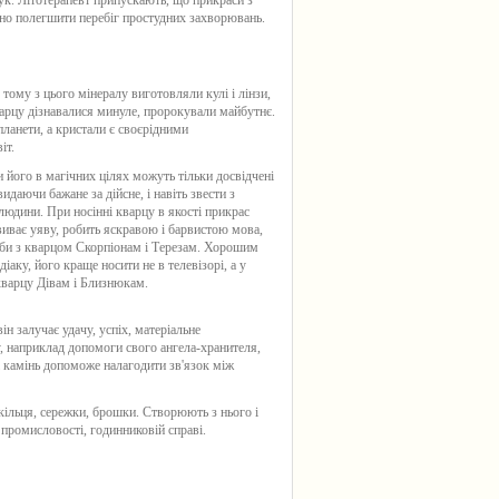
к. Літотерапевт припускають, що прикраси з
но полегшити перебіг простудних захворювань.
ому з цього мінералу виготовляли кулі і лінзи,
арцу
дізнавалися минуле, пророкували майбутнє.
планети, а кристали є своєрідними
іт.
 його в магічних цілях можуть тільки досвідчені
даючи бажане за дійсне, і навіть звести з
людини. При носінні
кварцу
в якості прикрас
виває уяву, робить яскравою і барвистою мова,
би з кварцом Скорпіонам і Терезам. Хорошим
аку, його краще носити не в телевізорі, а у
кварцу Дівам і Близнюкам.
ін залучає удачу, успіх, матеріальне
, наприклад допомоги свого ангела-хранителя,
ді камінь допоможе налагодити зв'язок між
 кільця, сережки, брошки. Створюють з нього і
 промисловості, годинниковій справі.