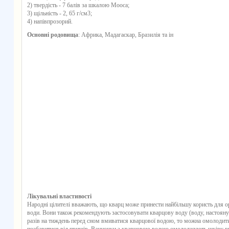
2) твердість - 7 балів за шкалою Мооса;
3) щільність - 2, 65 г/см3;
4) напівпрозорий.
Основні родовища
: Африка, Мадагаскар, Бразилія та ін
Лікувальні властивості
Народні цілителі вважають, що
кварц
може принести найбільшу користь для ор
води. Вони також рекомендують застосовувати кварцову воду (воду, настояну 
разів на тиждень перед сном вмиватися кварцової водою, то можна омолодити ш