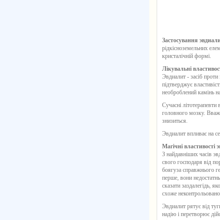
Застосування эвдиал
рідкісноземельних елем
кристалічній формі.
Лікувальні властивос
Эвдиалит - засіб проти
підтверджує властивіст
необроблений камінь на
Сучасні літотерапевти 
головного мозку. Вважа
знизиться.
Эвдиалит впливає на се
Магічні властивості 
З найдавніших часів эв
свого господаря від по
боягуза справжнього г
перше, вони недостатньо
сказати заздалегідь, я
схоже неконтрольованої
Эвдиалит
рятує від туг
надію і перетворює дійс