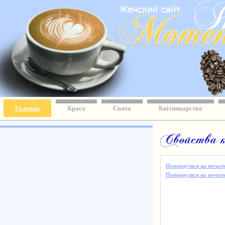
Головна
Краса
Свята
Квітникарство
Повернутися на почато
Повернутися на початок