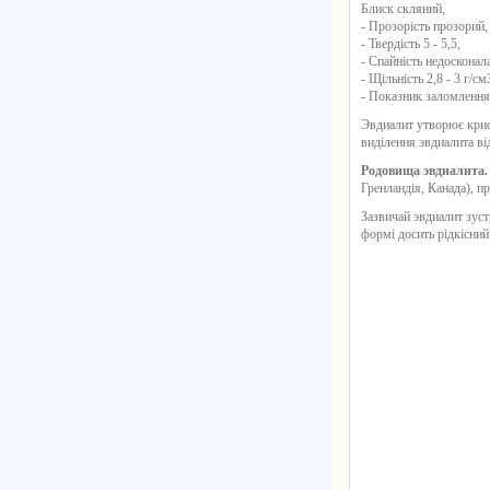
Блиск скляний,
- Прозорість прозорий,
- Твердість 5 - 5,5,
- Спайність недосконала
- Щільність 2,8 - 3 г/см
- Показник заломлення
Эвдиалит
утворює крист
виділення эвдиалита в
Родовища эвдиалита
Гренландія, Канада), п
Зазвичай эвдиалит зуст
формі досить рідкісний