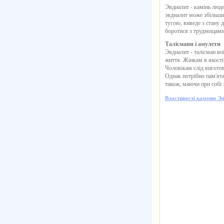
Эвдиалит
- камінь люде
эвдиалит може збільшит
тугою, виведе з стану д
боротися з труднощами
Талісмани і амулети
Эвдиалит
- талісман во
життя. Жінкам в якості
Чоловікам слід виготов
Однак потрібно пам'ята
також, маючи при собі 
Властивості каменю Эн