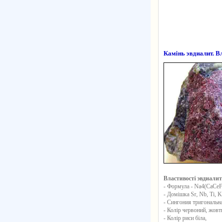
Камінь эвдиалит. В
Властивості эвдиалит
- Формула - Na4(CaCe
- Домішка Sr, Nb, Ti, K
- Сингония тригональна
- Колір червоний, жовт
- Колір риси біла,