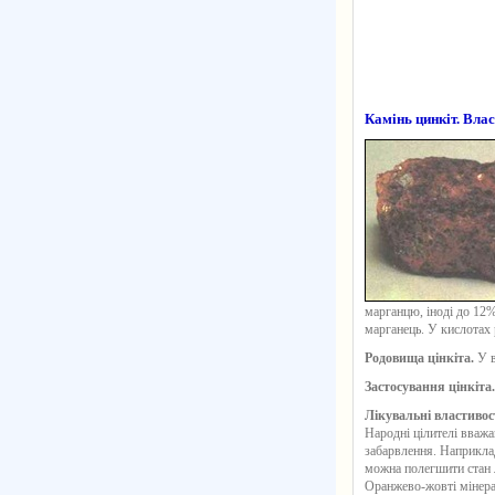
Камінь цинкіт. Влас
марганцю, іноді до 12%
марганець. У кислотах 
Родовища цінкіта.
У 
Застосування цінкіта
Лікувальні властивост
Народні цілителі вважа
забарвлення. Наприкла
можна полегшити стан л
Оранжево-жовті мінерал