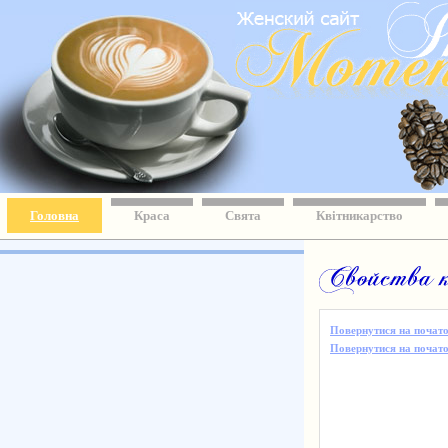
Головна
Краса
Свята
Квітникарство
Повернутися на почато
Повернутися на початок