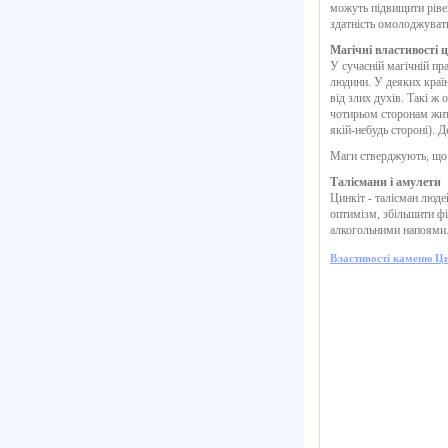
можуть підвищити ріве
здатність омолоджувати
Магічні властивості ц
У сучасній магічній пр
людини. У деяких країн
від злих духів. Такі ж
чотирьом сторонам житл
якій-небудь стороні). 
Маги стверджують, що ц
Талісмани і амулети
Цинкіт
- талісман люде
оптимізм, збільшити фі
алкогольними напоями
Властивості каменю Ц