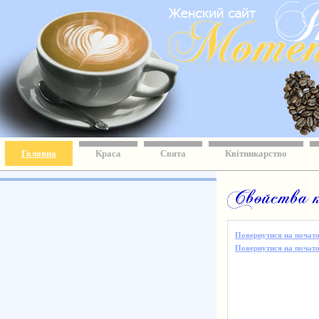
Головна
Краса
Свята
Квітникарство
Повернутися на почато
Повернутися на початок