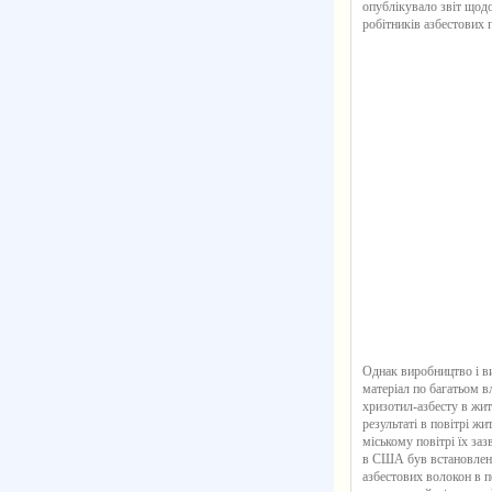
опублікувало звіт щодо
робітників азбестових 
Однак виробництво і ви
матеріал по багатьом в
хризотил-азбесту в жи
результаті в повітрі ж
міському повітрі їх заз
в США був встановлений
азбестових волокон в 