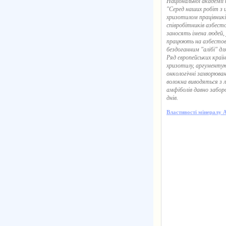
Національної академії
"Серед наших робіт з 
хризотилом працівникі
співробітників азбест
заносять імена людей, 
працюють на азбестово
бездоганним "алібі" дл
Ряд європейських краї
хризотилу, аргументу
онкологічні захворюван
волокна виводяться з л
амфіболів давно заборо
днів.
Властивості мінералу 