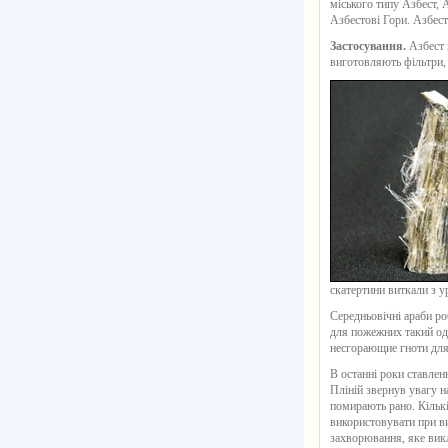
міського типу Азбест, 
Азбестові Гори. Азбест
Застосування.
Азбест 
виготовляють фільтри, 
скатертини виткали з у
Середньовічні араби ро
для пожежних такий одя
несгорающие гноти для 
В останні роки ставлен
Пліній звернув увагу на
помирають рано. Кількі
використовувати при ви
захворювання, яке викл