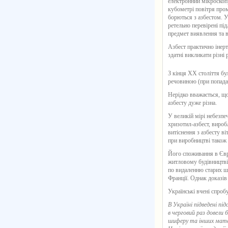
електронний мікроскоп)
кубометрі повітря про
борються з азбестом. У
ретельно перевірені під
предмет виявлення та в
Азбест практично інерт
здатні викликати різні
З кінця ХХ століття бу
речовиною (при попада
Нерідко вважається, що
азбесту дуже різна.
У великій мірі небезпе
хризотил-азбест, виробл
витіснення з азбесту в
при виробництві також
Його споживання в Євр
житловому будівництві 
по видаленню старих шт
Франції. Однак доказів
Українські вчені спроб
В Україні підведені пі
в черговий раз довели
шиферу та інших матер