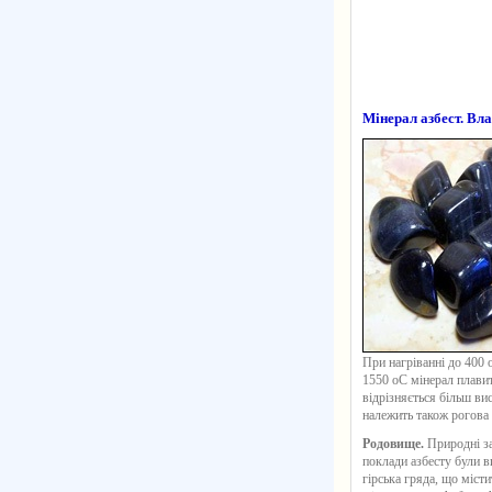
Мінерал азбест. Вла
При нагріванні до 400 
1550 оС мінерал плавит
відрізняється більш ви
належить також рогова 
Родовище.
Природні за
поклади азбесту були в
гірська гряда, що місти