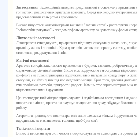
Застосування
. Колекційний матеріал представлений в основному красивими 
голчастих і розщеплених кристалів арагоніту. Серед них нерідко зустрічаютьс
представленими кальцитом і арагонітом.
Високо цінуються колекціонерами так звані "залізні квіти" - розгалужені і пер
"belomorskie рогульки" - псевдоморфозы арагоніту за целестина у формі чотир
Лікувальні властивості
Літотерапевт стверджують, що арагоніт підвищує сексуальну активність, лікує
органів у жінок і чоловіків. Крім цього він заспокоює нервову систему, позба
стомлення, роздратування і гнів.
Магічні властивості
Арагоніт володіє властивістю привносити в будинок затишок, доброзичливу а
справжньому сімейний камінь. Якщо між подружжям загострилися відносини - 
конфлікт і не тільки примирить подружжя, але й нагадає їм кращу пору їх жит
стосунки, які були у них під час медового місяця. Крім того, арагоніт допом
їхні проблеми, потреби, прикрості і радості. Камінь стає парламентером між н
відносини теплими і дружніми.
Цей господарський мінерал вірно служить і недбайливим господиням і ледачи
впоратися з лінню, практично змушує працювати по дому, збуджує бажання 
роботу.
Астрологи пропонують носити арагоніт лише заміжнім жінкам і одруженим чо
народилися, не має значення, головне, щоб була сім'я.
Талісмани і амулети
В якості талісмана арагоніт можна використовувати не тільки для створення ід