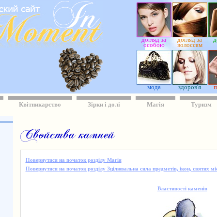
догляд за
догляд за
д
особою
волоссям
мода
здоров'я
п
Квітникарство
Зірки і долі
Магія
Туризм
Повернутися на початок розділу Магія
Повернутися на початок розділу Зцілювальна сила предметів, ікон, святих мі
Властивості каменів