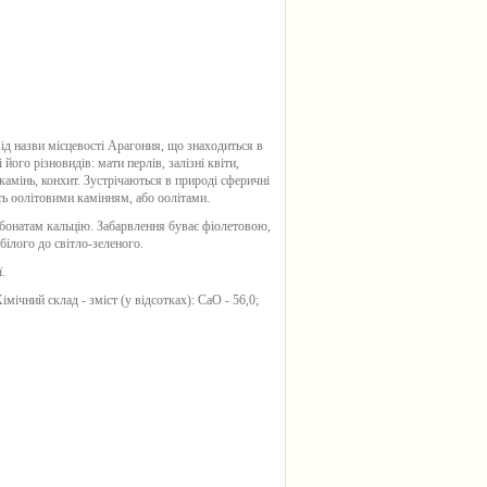
ід назви місцевості Арагония, що знаходиться в
і його різновидів: мати перлів, залізні квіти,
камінь, конхит. Зустрічаються в природі сферичні
ть оолітовими камінням, або оолітами.
рбонатам кальцію. Забарвлення буває фіолетовою,
білого до світло-зеленого.
.
імічний склад - зміст (у відсотках): CaO - 56,0;