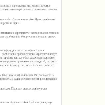
натічними агрегатами і химерними зростки
я сталактити концентричного складання з зонами,
еплетені стеблевидные освіти. Дуже оригінальні
ипромінні зірки.
 імпотенцію, фригідність і захворювання статевих
вляє від безсоння, безпричинних страхів, знімає
тмосферу, достаток і комфорт. Це по-
обов'язково придбайте його. Арагоніт ліквідує
тя і зробить так, що обом захочеться відновити
агає подружжю правильно ростити дітей, розуміти
евісткою і свекрухою, зятем і тещею, робить їх
м (або невмілим) чоловікам. Він допомагає їм
клопотати, із задоволенням робить всю домашню
ловікам. Під яким знаком зодіаку вони
еальних відносин в сім'ї. Цей мінерал врятує