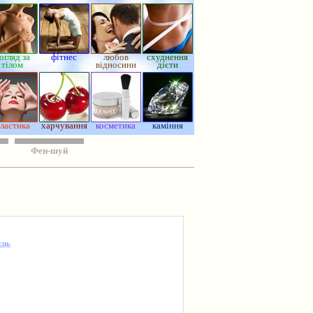
огляд за
фітнес
любов
схуднення
тілом
відносини
дієти
ластика
харчування
косметика
каміння
Фен-шуй
сць