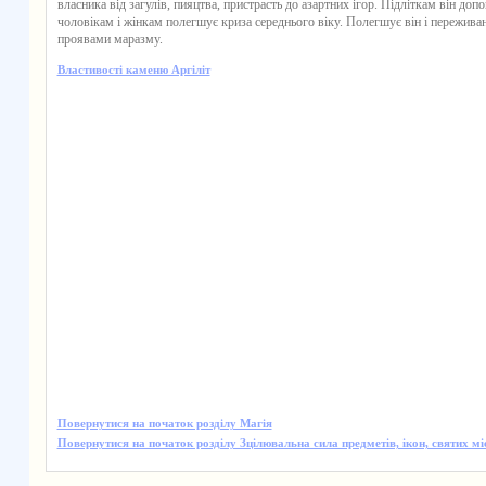
власника від загулів, пияцтва, пристрасть до азартних ігор. Підліткам він до
чоловікам і жінкам полегшує криза середнього віку. Полегшує він і пережива
проявами маразму.
Властивості каменю Аргіліт
Повернутися на початок розділу Магія
Повернутися на початок розділу Зцілювальна сила предметів, ікон, святих мі