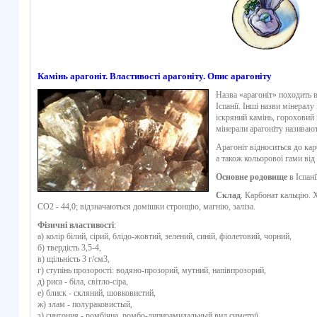
Камінь арагоніт. Властивості арагоніту. Опис арагоніту
Назва «арагоніт» походить в
Іспанії. Інші назви мінералу 
іскряний камінь, гороховий 
мінерали арагоніту називаю
Арагоніт відноситься до ка
а також кольорової гами від 
Основне родовище
в Іспанії
Склад
. Карбонат кальцію. Х
CO2 - 44,0; відзначаються домішки стронцію, магнію, заліза.
Фізичні властивості
:
а) колір білий, сірий, блідо-жовтий, зелений, синій, фіолетовий, чорний,
б) твердість 3,5-4,
в) щільність 3 г/см3,
г) ступінь прозорості: водяно-прозорий, мутний, напівпрозорий,
д) риса - біла, світло-сіра,
е) блиск - скляний, шовковистий,
ж) злам - полураковистый,
з) сингония - ромбічна, ромбо-дипирамидальный вид симетрії,