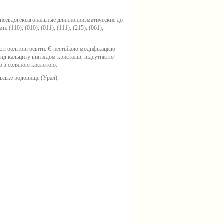
ай псевдогексагональные длиннопризматические до
 (110), (010), (011), (111), (215), (061);
сті оолітові освіти. Є нестійкою модифікацією
від кальциту виглядом кристалів, відсутністю
ією з соляною кислотою.
льське родовище (Урал).