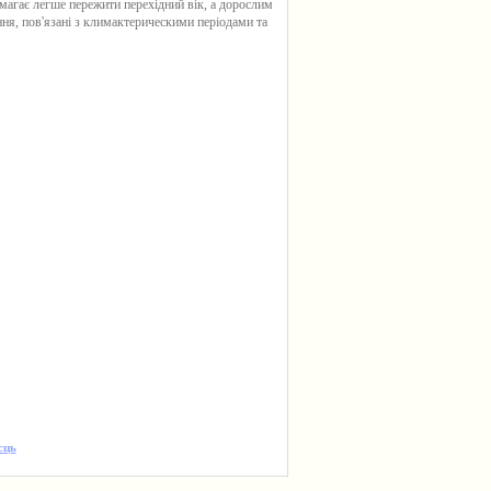
помагає легше пережити перехідний вік, а дорослим
ння, пов'язані з климактерическими періодами та
сць