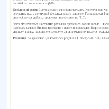
і) спайність - недосконала по (010).
Особливості освіти
. Зустрічається значно рідше кальциту. Кристали зазвич
голчастих, іноді з долотчатой або копьевидного головкою. Головні прості форми:
спостерігаються двійники зрощення і проростання по (110).
Часто відзначаються шестоватие, радіально-променисті, натічні корало - і куля
карбонату кальцію. Виникає переважно в екзогенних покладах. Відрізняється 
спайності і кілька підвищеною твердістю, а від променистих цеолітів - реакц
Родовища
. Кайерканское і Далдыканское родовища (Таймирський п-ів), Бака