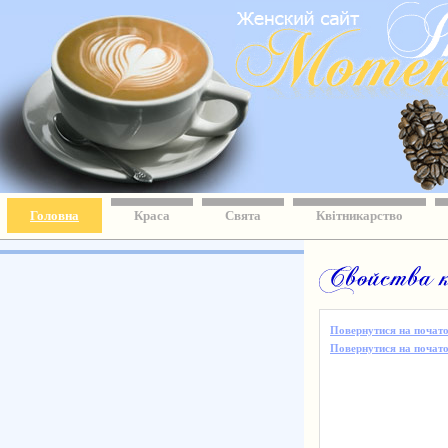
Головна
Краса
Свята
Квітникарство
Повернутися на почато
Повернутися на початок