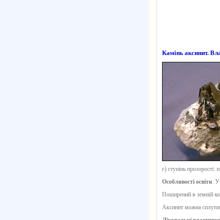
Камінь аксинит. Вл
г) ступінь прозорості: 
Особливості освіти
. У
Поширений в земній кор
Аксинит можна сплутат