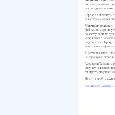
Лікувальні властивос
Аксинит допомагає вилі
рекомендують носити г
Сережки з аксинитом зн
безіменному пальці ліво
Магічні властивості
Цей камінь у давнину б
божеству повинна була 
колір каменю. Вважалос
від своєї пані. Жриці,
Гекати - темно-фіолето
У Китаї вважають, що а
нейтралізують агресив
Аборигени Тасманії вір
висушити сльози нічног
очищають людей від нас
Носити вироби з аксин
Властивості каменю Ак