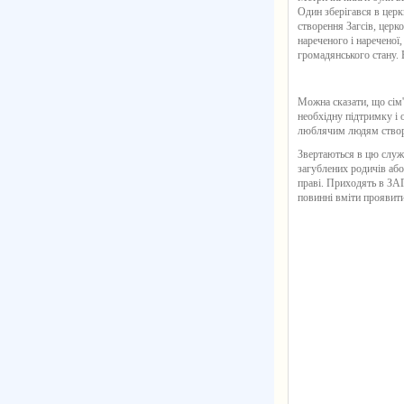
Один зберігався в церк
створення Загсів, церк
нареченого і нареченої
громадянського стану. 
Можна сказати, що сім'
необхідну підтримку і
люблячим людям створю
Звертаються в цю служб
загублених родичів аб
праві. Приходять в ЗАГ
повинні вміти проявити