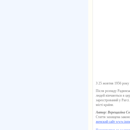
З 25 жовтня 1956 року
Після розпаду Радянськ
людей вінчаються в цер
зареєстрований у Рагсі
місті країни.
Автор: Верещагіна С
Стаття захищена законо
женский сайт www.inm
Повернутися до кален