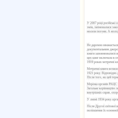
У 2007 році російські 
змін, змінювалися зако
носили погони. А молод
Не даремно вважається
документальним джерело
книги заповнювалися в 
цих книг включала в се
1919 роках метричні кн
Метричні книги велися 
1921 року. Відповідно
Після того, як цей терм
Мережа органів РАЦС вк
Загальне керівництво л
внутрішніх справ, охор
У липні 1934 року орг
Після Другої світової 
поліпшення їх основної