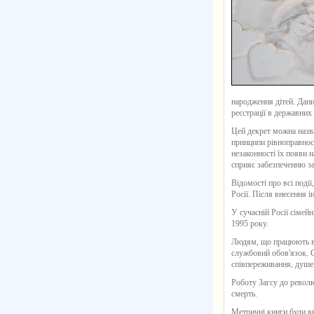
народження дітей. Дани
реєстрації в державних
Цей декрет можна назв
принципи рівноправност
незаконності їх появи н
сприяє забезпеченню за
Відомості про всі події
Росії. Після внесення 
У сучасній Росії сіме
1995 року.
Людям, що працюють в д
службовий обов'язок. С
співпереживання, душевн
Роботу Загсу до револ
смерть.
Метричні книги були в