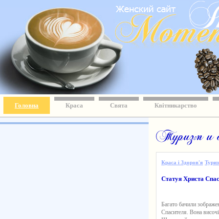
Головна
Краса
Свята
Квітникарство
Краса і Здоров'я
Тури
Статуя Христа Спаси
Багато бачили зображен
Спасителя. Вона височі