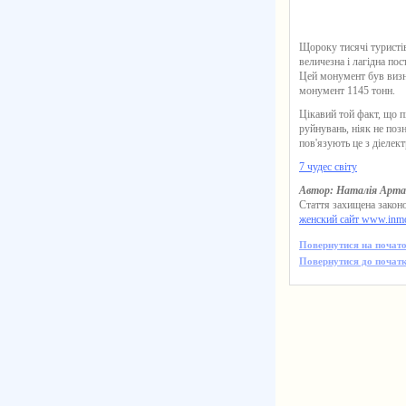
Щороку тисячі туристі
величезна і лагідна по
Цей монумент був визна
монумент 1145 тонн.
Цікавий той факт, що п
руйнувань, ніяк не поз
пов'язують це з діеле
7 чудес світу
Автор: Наталія Арта
Стаття захищена законо
женский сайт www.inm
Повернутися на почато
Повернутися до початк