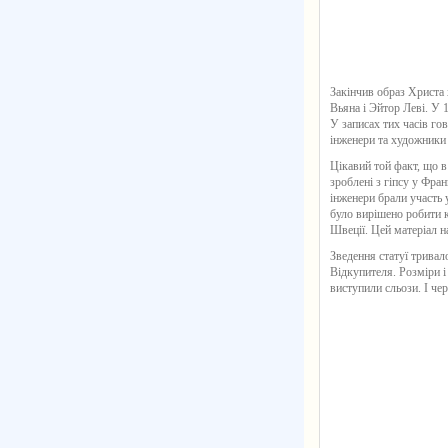
Закінчив образ Христа
Вьяна і Эйтор Леві. У 1
У записах тих часів го
інженери та художники 
Цікавий той факт, що в
зроблені з гіпсу у Фра
інженери брали участь 
було вирішено робити к
Швеції. Цей матеріал н
Зведення статуї тривало
Відкупителя. Розміри і
виступили сльози. І че