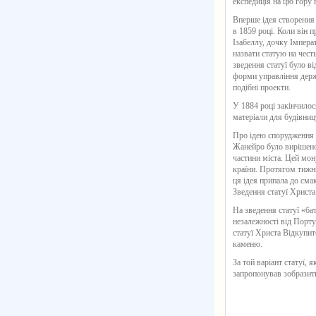
експедиція на цю гору 
Вперше ідея створення
в 1859 році. Коли він 
Ізабеллу, дочку Імпера
назвати статую на чест
зведення статуї було в
форми управління держ
подібні проекти.
У 1884 році закінчилос
матеріали для будівницт
Про ідею спорудження с
Жанейро було вирішено 
частини міста. Цей мо
країни. Протягом тижн
ця ідея припала до сма
Зведення статуї Христа
На зведення статуї «бат
незалежності від Порт
статуї Христа Відкупит
каменю.
За той варіант статуї, 
запропонував зобразити