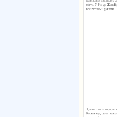
Шикарний вид являє соб
місто. У Ріо-де-Жанейр
величезними руками.
З давніх часів гора, на
Корковадо, що в перекл