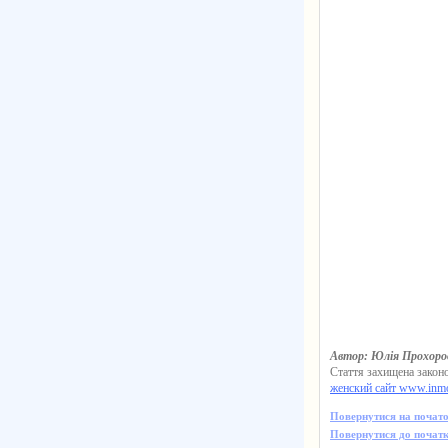
Автор: Юлія Прохоро
Стаття захищена законо
женский сайт www.inm
Повернутися на почато
Повернутися до початк