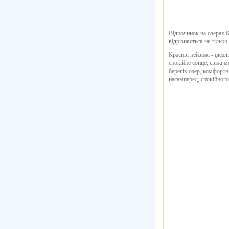
Відпочинок на озерах К
відрізняється не тільк
Красиві пейзажі - ідеа
спокійне сонце, свіжі 
берегів озер, комфортні
насамперед, спокійного