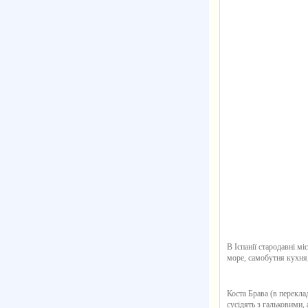
В Іспанії стародавні мі
море, самобутня кухня, 
Коста Брава (в перекла
сусідять з гальковими,