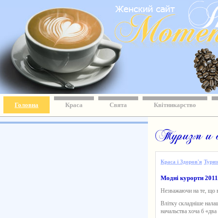
Головна
Краса
Свята
Квітникарство
Краса і Здоров'я
Тури
Модні курорти 2011:
Незважаючи на те, що ви
Влітку складніше налаш
начальства хоча б «два