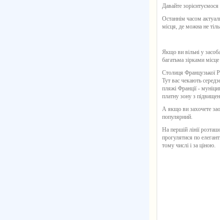
Давайте зорієнтуємося
Останнім часом актуал
місця, де можна не тіл
Якщо ви вільні у засоб
багатьма зірками місце
Столиця Французької Рі
Тут вас чекають середз
пляжі Франції - муніци
платну зону з підвище
А якщо ви захочете зао
популярний.
На першій лінії розташо
прогулятися по елегант
тому числі і за ціною.