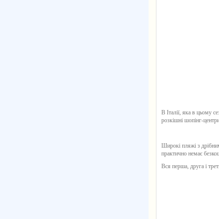
В Італії, яка в цьому с
розкішні шопінг-центри
Широкі пляжі з дрібним
практично немає безко
Вся перша, друга і трет