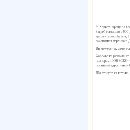
У Хорватії краще за все
Загреб (столицю з 900-
архітектурою Задара, Т
захопитися перлиною Д
Ви можете так само всти
Хорватське різноманітні
прапорами ЮНЕСКО, безк
постійний адріатичний
Що стосується готелів,