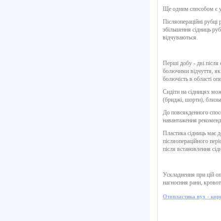
Ще одним способом є ус
Післяопераційні рубці 
збільшення сідниць руб
відчуваються.
Перші добу - дві після
болючими відчуття, як
болючість в області оп
Сидіти на сідницях мож
(бриджі, шорти), близь
До повсякденного спос
навантаження рекоменду
Пластика сідниць має д
післяопераційного пері
після встановлення сід
Ускладнення при цій оп
нагноєння рани, крово
Отопластика вух - кор