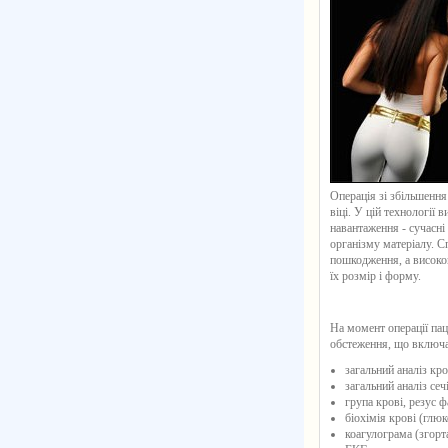
Операція зі збільшення
віці. У цій технології
навантаження - сучасні
організму матеріалу. С
пошкодження, а високок
їх розмір і форму.
На момент операції пац
обстеження, що включа
загальний аналіз кро
загальний аналіз сечі
група крові, резус ф
біохімія крові (глюк
коагулограма (згорт