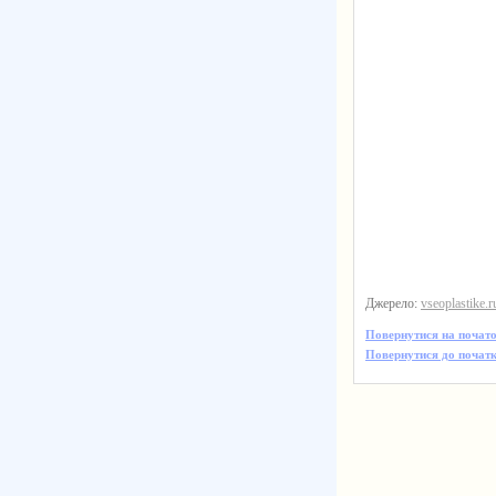
Джерело:
vseoplastike.r
Повернутися на почато
Повернутися до початк