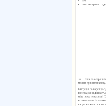
ЕКГ,
рентгенограма грудн
За 10 днів до операції
можна прийняти ванну,
Операція по корекції с
попередньо підбираєтьс
м'яз через невеликий (
встановлення імпланта
шкіра зашивається ко