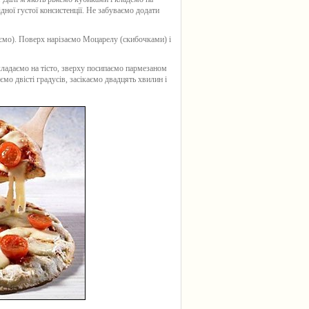
дної густої консистенції. Не забуваємо додати
ємо). Поверх нарізаємо Моцарелу (скибочками) і
кладаємо на тісто, зверху посипаємо пармезаном
ємо двісті градусів, засікаємо двадцять хвилин і