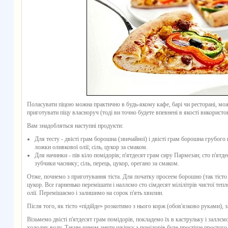
Поласувати піцою можна практично в будь-якому кафе, барі чи ресторані, мо
приготувати піцу власноруч (тоді ви точно будете впевнені в якості використов
Вам знадобляться наступні продукти:
Для тесту - двісті грам борошна (звичайної) і двісті грам борошна грубого 
ложки оливкової олії; сіль, цукор за смаком.
Для начинки - пів кіло помідорів; п'ятдесят грам сиру Пармезан; сто п'ятд
зубчики часнику; сіль, перець, цукор, орегано за смаком.
Отже, почнемо з приготування тіста. Для початку просеем борошно (так тісто 
цукор. Все гарненько перемішати і наллємо сто сімдесят мілілітрів чистої тепл
олії. Перемішаємо і залишимо на сорок п'ять хвилин.
Після того, як тісто «підійде» розкотимо з нього корж (обов'язково руками), з
Візьмемо двісті п'ятдесят грам помідорів, покладемо їх в каструльку і заллє
холодну воду. Таким чином зняти шкірку з помідорів буде простіше простого.