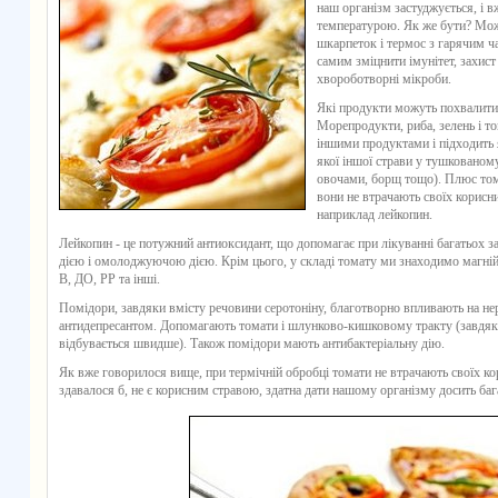
наш організм застуджується, і в
температурою. Як же бути? Мож
шкарпеток і термос з гарячим ч
самим зміцнити імунітет, захист
хвороботворні мікроби.
Які продукти можуть похвалити
Морепродукти, риба, зелень і то
іншими продуктами і підходить я
якої іншої страви у тушкованом
овочами, борщ тощо). Плюс тома
вони не втрачають своїх корисни
наприклад лейкопин.
Лейкопин - це потужний антиоксидант, що допомагає при лікуванні багатьох 
дією і омолоджуючою дією. Крім цього, у складі томату ми знаходимо магній, 
В, ДО, РР та інші.
Помідори, завдяки вмісту речовини серотоніну, благотворно впливають на н
антидепресантом. Допомагають томати і шлунково-кишковому тракту (завдяки
відбувається швидше). Також помідори мають антибактеріальну дію.
Як вже говорилося вище, при термічній обробці томати не втрачають своїх кор
здавалося б, не є корисним стравою, здатна дати нашому організму досить баг