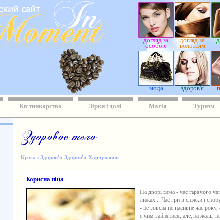
догляд за
догляд за
д
особою
волоссям
мода
здоров'я
п
Квітникарство
Зірки і долі
Магія
Туризм
Краса і Здоров'я
Здоров'я
Харчування
Корисна піца
На дворі зима - час гарячого чаю
лижах... Час гри в сніжки і спо
- це зовсім не пасивне час року
є чим зайнятися, але, на жаль, н