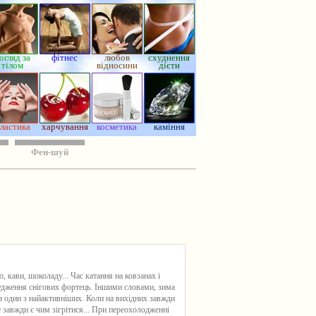
огляд за
фітнес
любов
схуднення
тілом
відносини
дієти
ластика
харчування
косметика
каміння
Фен-шуй
, кави, шоколаду... Час катання на ковзанах і
рудження снігових фортець. Іншими словами, зима
, а один з найактивніших. Коли на вихідних завжди
е завжди є чим зігрітися... При переохолодженні