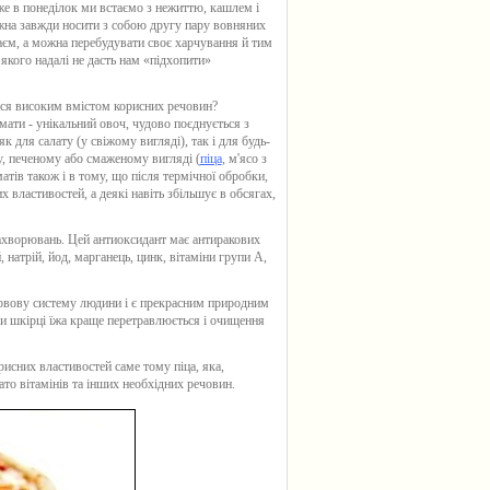
же в понеділок ми встаємо з нежиттю, кашлем і
на завжди носити з собою другу пару вовняних
аєм, а можна перебудувати своє харчування й тим
 якого надалі не дасть нам «підхопити»
ся високим вмістом корисних речовин?
мати - унікальний овоч, чудово поєднується з
к для салату (у свіжому вигляді), так і для будь-
у, печеному або смаженому вигляді (
піца
, м'ясо з
тів також і в тому, що після термічної обробки,
х властивостей, а деякі навіть збільшує в обсягах,
захворювань. Цей антиоксидант має антиракових
натрій, йод, марганець, цинк, вітаміни групи А,
ервову систему людини і є прекрасним природним
 шкірці їжа краще перетравлюється і очищення
исних властивостей саме тому піца, яка,
ато вітамінів та інших необхідних речовин.