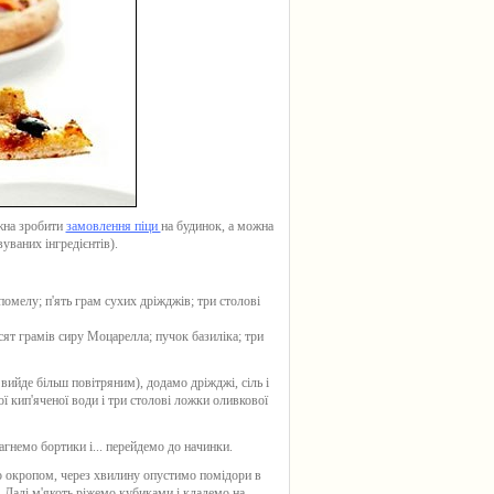
жна зробити
замовлення піци
на будинок, а можна
уваних інгредієнтів).
помелу; п'ять грам сухих дріжджів; три столові
есят грамів сиру Моцарелла; пучок базиліка; три
вийде більш повітряним), додамо дріжджі, сіль і
ої кип'яченої води і три столові ложки оливкової
агнемо бортики і... перейдемо до начинки.
мо окропом, через хвилину опустимо помідори в
 Далі м'якоть ріжемо кубиками і кладемо на