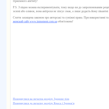
Приємного апетиту!
P.S. З піцою можна експериментувати, тому якщо ви до запропонованим рецеп
зелені або оливок, вона анітрохи не зіпсує смак, а лише додасть йому пікантні
Стаття захищена законом про авторські та суміжні права. При використанні та
женский сайт www.inmoment.com.ua
обов'язкова!
Повернутися на початок розділу Здорове тіло
Повернутися до початку розділу Краса і Здоров'я