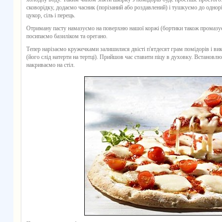
сковорідку, додаємо часник (порізаний або роздавлений) і тушкуємо до однорі
цукор, сіль і перець.
Отриману пасту намазуємо на поверхню нашої коржі (бортики також промазу
посипаємо базиліком та орегано.
Тепер нарізаємо кружечками залишилися двісті п'ятдесят грам помідорів і ви
(його слід натерти на тертці). Прийшов час ставити піцу в духовку. Встановлю
накриваємо на стіл.