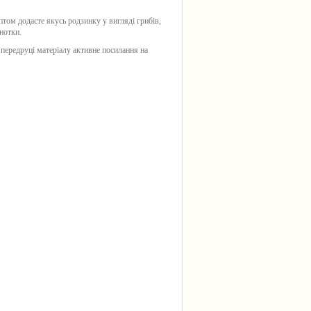
том додасте якусь родзинку у вигляді грибів,
 нотки.
 передруці матеріалу активне посилання на