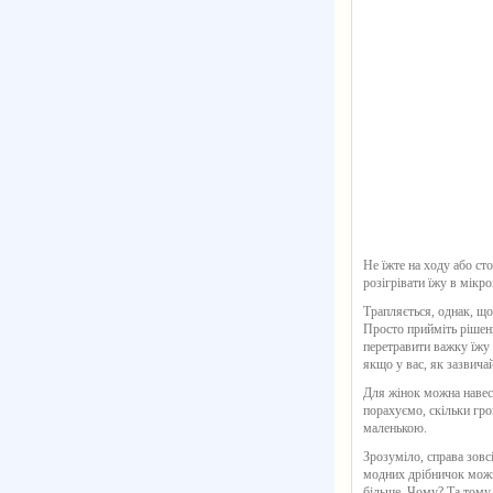
Не їжте на ходу або ст
розігрівати їжу в мікро
Трапляється, однак, що
Просто прийміть рішенн
перетравити важку їжу 
якщо у вас, як зазвичай
Для жінок можна навес
порахуємо, скільки гр
маленькою.
Зрозуміло, справа зовс
модних дрібничок можна
більше. Чому? Та тому,