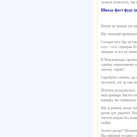
сучасні технології, так
Шкоду фаст фуду (
Невже це правда так ш
Що зазвичай пропонуєть
Скільки часу йде на так
соус - солі і приправ б
швидше за все це запит
В Макдональдсі пропону
одному нормальному каф
самому справі?
Спробуйте уявити, що 
несумісні, але це вже ін
Шлунок роздувається, 
інші принади. Багато е
випадку ми отримаємо 
Що ж робити, якщо пої
ризик для здоров'я. Вз
чистою водою без всяко
увійде.
Хочете десерт? Візьміть
Від пиріжків та кава у