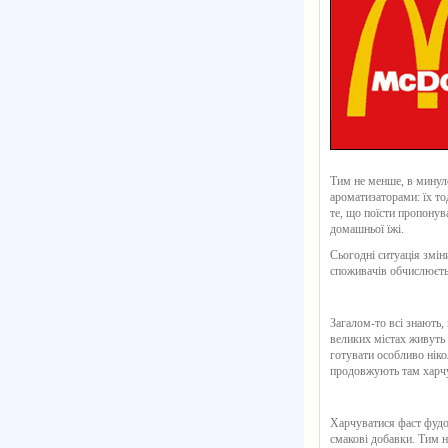
Тим не менше, в минул
ароматизаторами: їх то
те, що поїсти пропонув
домашньої їжі.
Сьогодні ситуація зміни
споживачів обчислюєть
Загалом-то всі знають,
великих містах живуть 
готувати особливо ніко
продовжують там харчув
Харчуватися фаст фудом
смакові добавки. Тим н