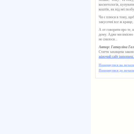
косметологів, купувати
коштів, як від неї позбу
Чи є плюси в тому, щоб
закусочні все ж краще, 
А от говорити про те, 
дому. Адже ми вміємо г
не снилося...
Автор: Гатауліна Га
Стаття захищена законо
жіночий сайт inmoment
Повернутися на почато
Повернутися до початк