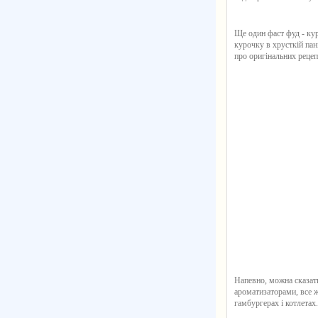
Ще один фаст фуд - кур
курочку в хрусткій пан
про оригінальних рецеп
Напевно, можна сказат
ароматизаторами, все ж
гамбургерах і котлетах.