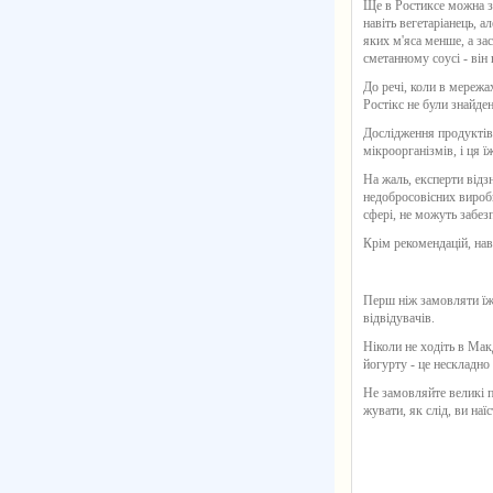
Ще в Ростиксе можна з'
навіть вегетаріанець, а
яких м'яса менше, а за
сметанному соусі - він
До речі, коли в мережа
Ростікс не були знайде
Дослідження продуктів
мікроорганізмів, і ця ї
На жаль, експерти відз
недобросовісних виробн
сфері, не можуть забез
Крім рекомендацій, на
Перш ніж замовляти їжу
відвідувачів.
Ніколи не ходіть в Мак
йогурту - це нескладно
Не замовляйте великі по
жувати, як слід, ви на