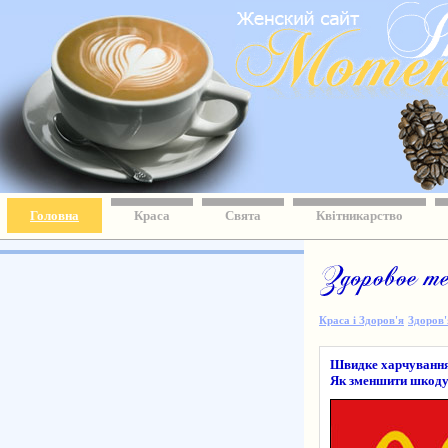
Головна
Краса
Свята
Квітникарство
Краса і Здоров'я
Здоров'
Швидке харчування 
Як зменшити шкоду