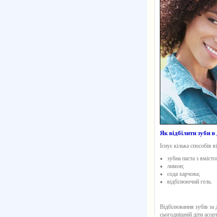
Як відбілити зуби 
Існує кілька способів 
зубна паста з вміст
лимон;
сода харчова;
відбілюючий гель.
Відбілювання зубів за 
сьогоднішній діти асо