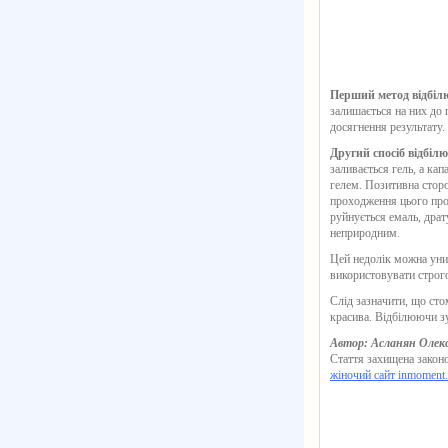
Перший метод відбіл
залишається на них до 
досягнення результату.
Другий спосіб відбіл
заливається гель, а кап
гелем. Позитивна сторо
проходження цього проц
руйнується емаль, драт
неприродним.
Цей недолік можна уни
використовувати строго
Слід зазначити, що сто
красива. Відбілюючи з
Автор: Асланян Олек
Стаття захищена законо
жіночий сайт inmoment