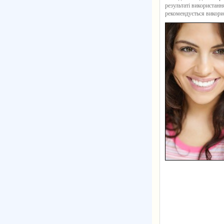
результаті використання
рекомендується викорис