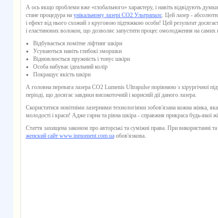
А ось якщо проблеми вже «глобального» характеру, і навіть відвідують думки 
стане процедура на
унікальному лазері СО2 Ультрапалс
. Цей лазер - абсолют
і ефект від нього схожий з круговою підтяжкою особи! Цей результат досяга
і еластинових волокон, що дозволяє запустити процес омолодження на самих 
Відбувається помітне ліфтинг шкіри
Усуваються навіть глибокі зморшки
Відновлюється пружність і тонус шкіри
Особа набуває ідеальний колір
Покращує якість шкіри
А головна перевага лазера СО2 Lumenis Ultrapulse порівняно з хірургічної 
періоді, що досягає завдяки високоточній і корисній дії даного лазера.
Скористатися новітніми лазерними технологіями зобов'язана кожна жінка, яка
молодості і краси! Адже гарна та рівна шкіра - справжня прикраса будь-якої ж
Стаття захищена законом про авторські та суміжні права. При використанні та
женский сайт www.inmoment.com.ua
обов'язкова.