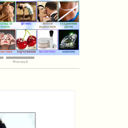
огляд за
фітнес
любов
схуднення
тілом
відносини
дієти
ластика
харчування
косметика
каміння
Фен-шуй