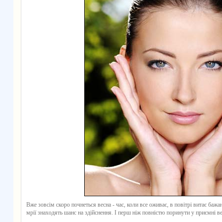
Вже зовсім скоро почнеться весна - час, коли все оживає, в повітрі витає бажан
мрії знаходять шанс на здійснення. І перш ніж повністю поринути у приємні вес