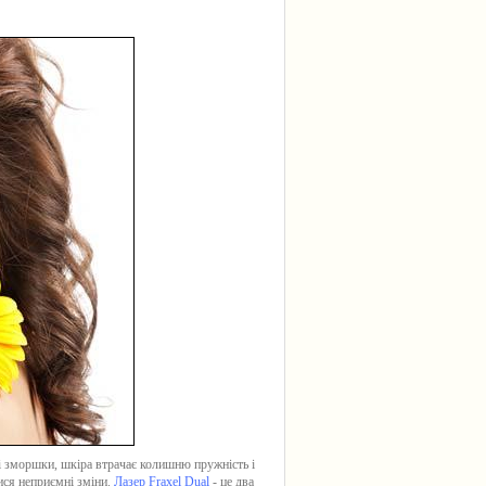
окі зморшки, шкіра втрачає колишню пружність і
ися неприємні зміни.
Лазер Fraxel Dual
- це два