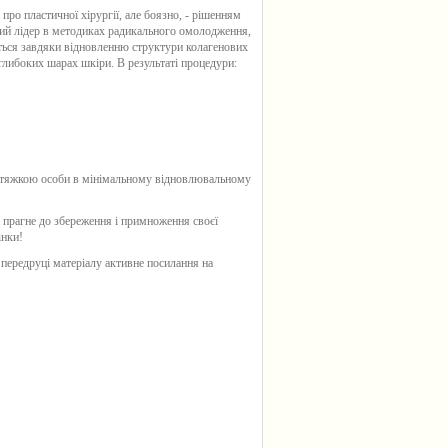
про пластичної хірургії, але боязно, - рішенням
ний лідер в методиках радикального омолодження,
ється завдяки відновленню структури колагенових
глибоких шарах шкіри. В результаті процедури:
підтяжкою особи в мінімальному відновлювальному
 прагне до збереження і примноження своєї
інки!
 передруці матеріалу активне посилання на