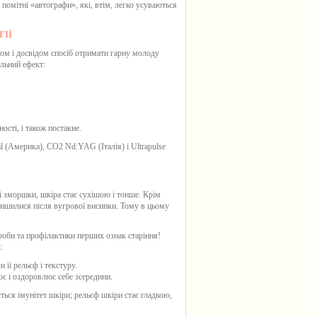
помітні «автографи», які, втім, легко усуваються
ІЇ
сом і досвідом спосіб отримати гарну молоду
альний ефект:
ості, і також постакне.
al (Америка), СО2 Nd:YAG (Італія) і Ultrapulse
і зморшки, шкіра стає сухішою і тонше. Крім
алишилися після вугрової висипки. Тому в цьому
оби та профілактики перших ознак старіння!
:
її рельєф і текстуру.
ює і оздоровлює себе зсередини.
ться імунітет шкіри; рельєф шкіри стає гладкою,