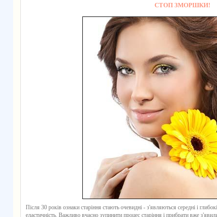
СТОП ЗМОРШКИ!
Після 30 років ознаки старіння стають очевидні - з'являються середні і глиб
еластичність. Важливо вчасно зупинити процес старіння і прибрати вже з'явил