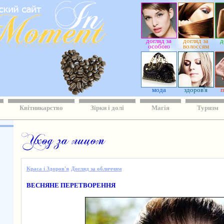
догляд за
догляд за
д
особою
волоссям
мода
здоров'я
п
Квітникарство
Зірки і долі
Магія
Туризм
Краса і Здоров'я
Догляд за обличчям
ВЕСНЯНЕ ПЕРЕТВОРЕННЯ