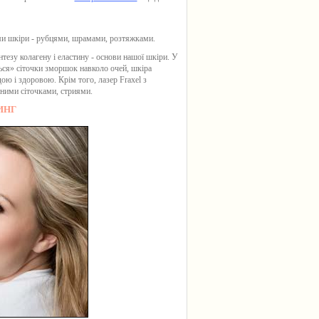
ями шкіри - рубцями, шрамами, розтяжками.
тезу колагену і еластину - основи нашої шкіри. У
ться» сіточки зморшок навколо очей, шкіра
дою і здоровою. Крім того, лазер Fraxel з
нними сіточками, стриями.
ИНГ