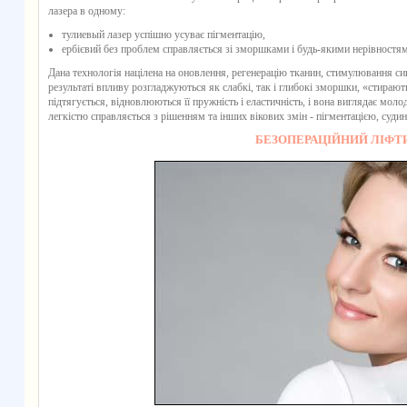
лазера в одному:
тулиевый лазер успішно усуває пігментацію,
ербієвий без проблем справляється зі зморшками і будь-якими нерівност
Дана технологія націлена на оновлення, регенерацію тканин, стимулювання син
результаті впливу розгладжуються як слабкі, так і глибокі зморшки, «стираю
підтягується, відновлюються її пружність і еластичність, і вона виглядає моло
легкістю справляється з рішенням та інших вікових змін - пігментацією, суди
БЕЗОПЕРАЦІЙНИЙ ЛІФТ