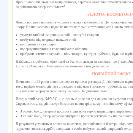
Дрібні зморшки, тьмяний колір обличчя, втратила колишню пружність шкіра - 
за допомогою лазерного пілінгу!
«ЗОЛОТО» КОСМЕТОЛОГ
Лазери по праву називають «золота класика» косметології. Це перевірений ча
шкіру. Вплив лазерами надає на шкіру не тільки естетичний, але і навіть лікув
усунути глибокі зморшки на лобі, носогубні складки
позбутися від зморшок навколо очей
поліпшити якість шкіри
повернувши рівний і красивий колір обличчя
прибрати естетичні недоліки: пігментацію, купероз, рубчики, будь-які нерівн
Найбільш затребувані, ефективні та безпечні лазери на сьогодні - це Fraxel Du
Lumenis (Америка). Зупинимося на кожному з них детальніше.
ПОДВІЙНИЙ ЕФЕКТ
Починаючи з 25 років сповільнюються процеси регенерації, з'являються перш
того, нерідко молоді дівчата страждають від акне і постакне - рубчиків, що з
віці має сенс звернути свою увагу на лазер Неодимовий лазер.
Неодимовий лазер Nd:YAG - це ідеальне рішення для лікування вугрової хвор
Справа в тому, що дія лазера базується на внутрішньому і зовнішньому ефекті
З одного боку, лазерний промінь впливає на верхні шари шкіри, вирівнюючи 
З іншого боку, лазер запускає внутрішні процеси регенерації - шкіра оновл
В результаті усуваються вогнища запалення, хвороботворні бактерії, підвищує
пружною, зникають дрібні зморшки, а особа набуває гарний природний колір.